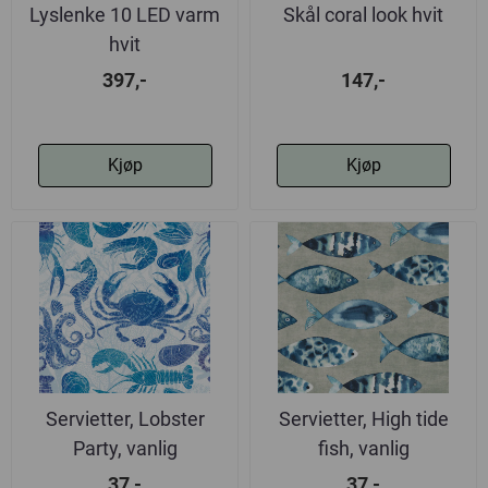
Lyslenke 10 LED varm
Skål coral look hvit
hvit
397,-
147,-
Kjøp
Kjøp
Servietter, Lobster
Servietter, High tide
Party, vanlig
fish, vanlig
37,-
37,-