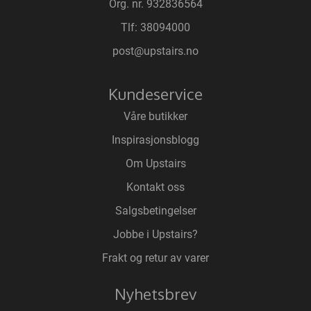
Org. nr. 932836564
Tlf:
38094000
post@upstairs.no
Kundeservice
Våre butikker
Inspirasjonsblogg
Om Upstairs
Kontakt oss
Salgsbetingelser
Jobbe i Upstairs?
Frakt og retur av varer
Nyhetsbrev