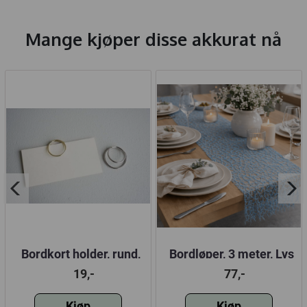
Mange kjøper disse akkurat nå
Bordkort holder, rund,
Bordløper, 3 meter, Lys
gull/sølv
blå
19,-
77,-
Kjøp
Kjøp