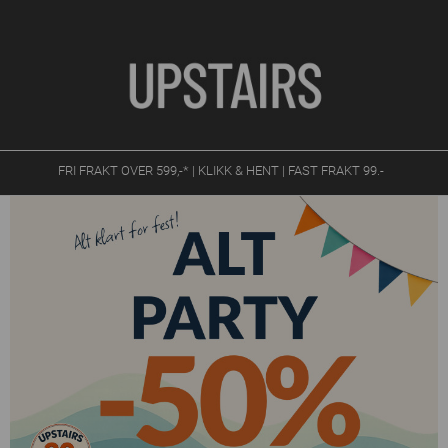
FRI FRAKT OVER 599,-* | KLIKK & HENT | FAST FRAKT 99.-