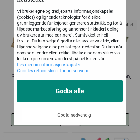
Nye Produkter
Vi bruker egne og tredjeparts informasjonskapsler
(cookies) og lignende teknologier for å sikre
grunnleggende funksjoner, generere statistikk, og for å
Nyhet
Nyhet
tilpasse markedsføring og annonser (inkludert deling
av brukerdata med partnere). Samtykket er helt
frivillig. Du kan velge å godta alle, avvise valgfrie, eller
tilpasse valgene dine per kategori nedenfor. Du kan når
som helst endre eller trekke tilbake dine samtykker via
lenken «personvern» nederst på nettsiden vår.
Les mer om informasjonskapsler
Googles retningslinjer for personvern
Serviett, Naturbrun,
Serviett, Pistasjgrønn,
stor
stor
Godta alle
57,-
57,-
Godta nødvendig
Kjøp
Kjøp