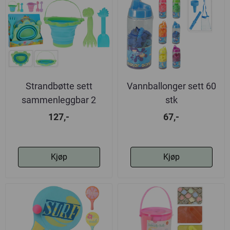
Strandbøtte sett
Vannballonger sett 60
sammenleggbar 2
stk
varianter
127,-
67,-
Kjøp
Kjøp