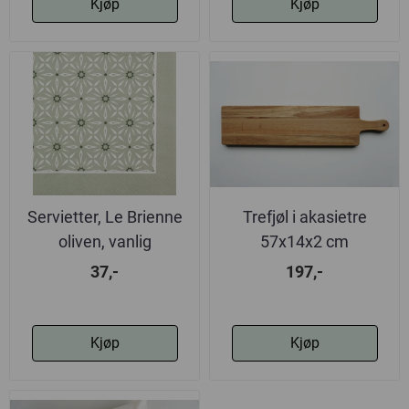
Kjøp
Kjøp
Servietter, Le Brienne
Trefjøl i akasietre
oliven, vanlig
57x14x2 cm
37,-
197,-
Kjøp
Kjøp