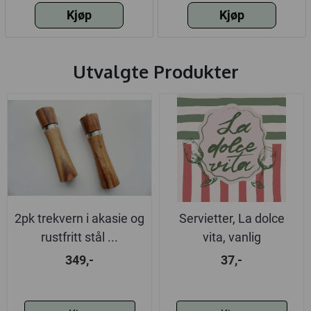
Kjøp
Kjøp
Utvalgte Produkter
2pk trekvern i akasie og
Servietter, La dolce
rustfritt stål ...
vita, vanlig
349,-
37,-