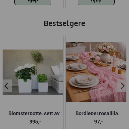
Bestselgere
Blomsterpotte, sett av
Bordløper,rosalilla,
3, polystone
90x300 cm
995,-
97,-