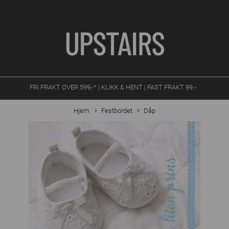
FRI FRAKT OVER 599,-* | KLIKK & HENT | FAST FRAKT 99.-
Hjem
Festbordet
Dåp