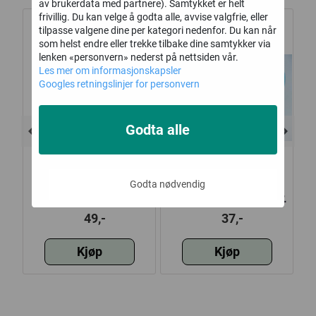
av brukerdata med partnere). Samtykket er helt
frivillig. Du kan velge å godta alle, avvise valgfrie, eller
tilpasse valgene dine per kategori nedenfor. Du kan når
som helst endre eller trekke tilbake dine samtykker via
lenken «personvern» nederst på nettsiden vår.
Les mer om informasjonskapsler
Googles retningslinjer for personvern
Godta alle
Godta nødvendig
s,
Figurlys, bamse
Girlander, 4,5 meter,
m/hjerte, Blå
baby blå føtter
g
49,-
37,-
Kjøp
Kjøp