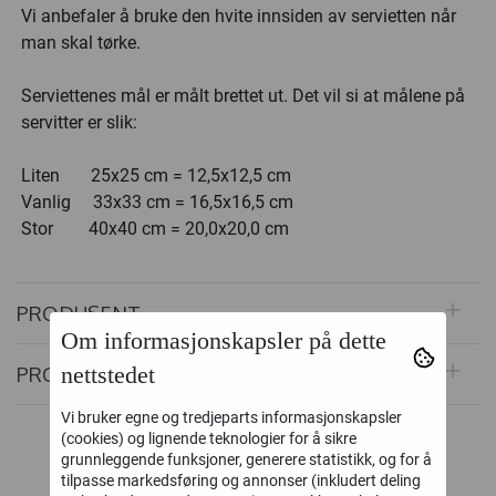
Vi anbefaler å bruke den hvite innsiden av servietten når
man skal tørke.
Serviettenes mål er målt brettet ut. Det vil si at målene på
servitter er slik:
Liten 25x25 cm = 12,5x12,5 cm
Vanlig 33x33 cm = 16,5x16,5 cm
Stor 40x40 cm = 20,0x20,0 cm
PRODUSENT
Om informasjonskapsler på dette
nettstedet
PRODUKTOMTALER
Vi bruker egne og tredjeparts informasjonskapsler
(cookies) og lignende teknologier for å sikre
Alternative produkter
grunnleggende funksjoner, generere statistikk, og for å
tilpasse markedsføring og annonser (inkludert deling