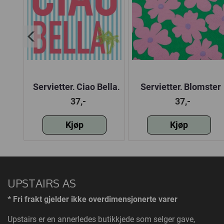
s,
Servietter, Ciao Bella,
Servietter, Blomster
vanlig
pop art rosa, vanlig
37,-
37,-
Kjøp
Kjøp
UPSTAIRS AS
* Fri frakt gjelder ikke overdimensjonerte varer
Upstairs
er en annerledes butikkjede som selger gave,