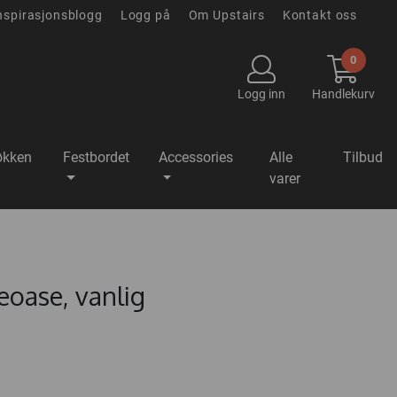
nspirasjonsblogg
Logg på
Om Upstairs
Kontakt oss
0
Logg inn
Handlekurv
økken
Festbordet
Accessories
Alle
Tilbud
varer
eoase, vanlig