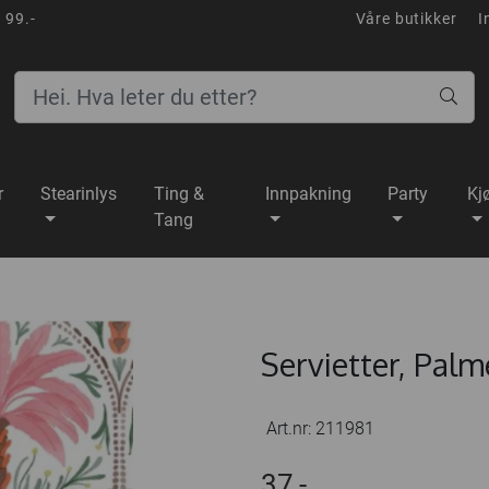
 99.-
Våre butikker
I
r
Stearinlys
Ting &
Innpakning
Party
Kj
Tang
Servietter, Palm
Art.nr:
211981
37,-