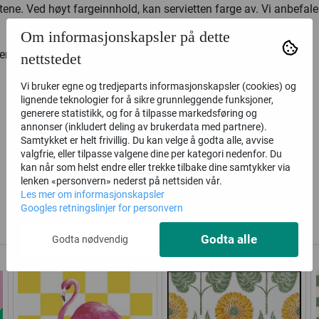
tene. Ved høyt fargeinnhold, kan servietten farge av. Vi anbefale
Om informasjonskapsler på dette
vitter er slik:
nettstedet
Vi bruker egne og tredjeparts informasjonskapsler (cookies) og
lignende teknologier for å sikre grunnleggende funksjoner,
generere statistikk, og for å tilpasse markedsføring og
annonser (inkludert deling av brukerdata med partnere).
Samtykket er helt frivillig. Du kan velge å godta alle, avvise
valgfrie, eller tilpasse valgene dine per kategori nedenfor. Du
kan når som helst endre eller trekke tilbake dine samtykker via
lenken «personvern» nederst på nettsiden vår.
Les mer om informasjonskapsler
Alternative produkter
Googles retningslinjer for personvern
Godta alle
Godta nødvendig