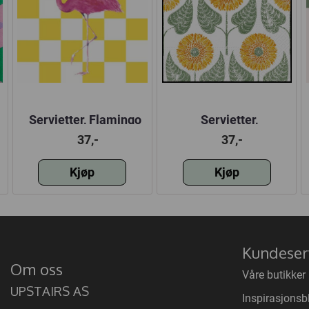
Servietter, Flamingo
Servietter,
tropisk, vanlig
Solsikkemønster,
37,-
37,-
vanlig
Kjøp
Kjøp
Kundeser
Om oss
Våre butikker
UPSTAIRS AS
Inspirasjonsb