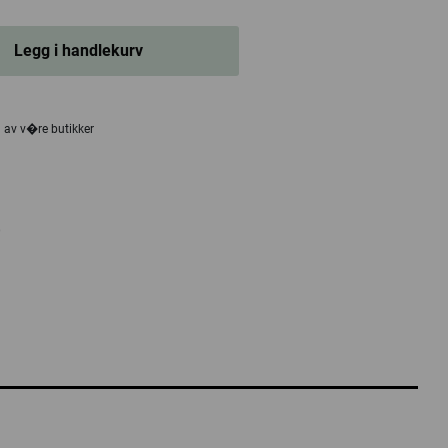
Legg i handlekurv
n av v�re butikker
0