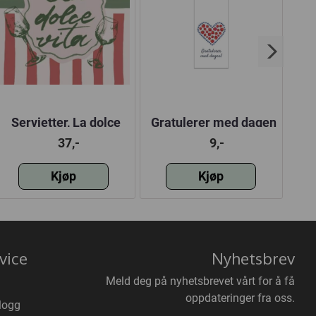
Servietter, La dolce
Gratulerer med dagen
Ser
vita, vanlig
| 5x15 cm
37,-
9,-
Kjøp
Kjøp
vice
Nyhetsbrev
Meld deg på nyhetsbrevet vårt for å få
oppdateringer fra oss.
logg