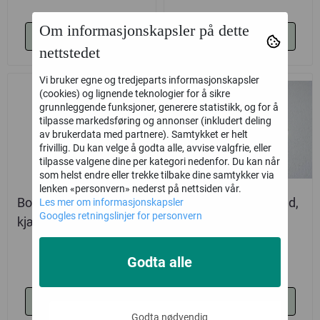
Om informasjonskapsler på dette
Kjøp
Kjøp
nettstedet
Vi bruker egne og tredjeparts informasjonskapsler
(cookies) og lignende teknologier for å sikre
grunnleggende funksjoner, generere statistikk, og for å
tilpasse markedsføring og annonser (inkludert deling
av brukerdata med partnere). Samtykket er helt
frivillig. Du kan velge å godta alle, avvise valgfrie, eller
tilpasse valgene dine per kategori nedenfor. Du kan når
som helst endre eller trekke tilbake dine samtykker via
lenken «personvern» nederst på nettsiden vår.
Bordkort | I dag feirer vi
Bordkort holder, rund,
Les mer om informasjonskapsler
Googles retningslinjer for personvern
kjærligheten | 6,4x13 ...
gull/sølv
9,-
19,-
Godta alle
Kjøp
Kjøp
Godta nødvendig