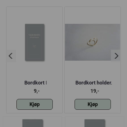
Bordkort |
Bordkort holder,
Velkommen til
hjerte, gull/sølv
9,-
19,-
m
konfirmasjon | 6,4x13
Kjøp
Kjøp
cm