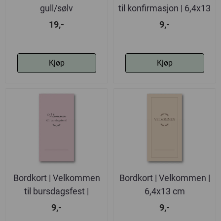
gull/sølv
til konfirmasjon | 6,4x13
cm
19,-
9,-
Kjøp
Kjøp
Bordkort | Velkommen
Bordkort | Velkommen |
til bursdagsfest |
6,4x13 cm
6,4x13 cm
9,-
9,-