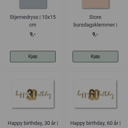
Stjernedryss | 10x15
Store
cm
bursdagsklemmer |
10x15 cm
9,-
9,-
Kjøp
Kjøp
Happy birthday, 30 år |
Happy birthday, 60 år |