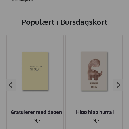
Populært i
Bursdagskort
5
Gratulerer med dagen
Hipp hipp hurra |
| 10x15 cm
10x15 cm
9,-
9,-