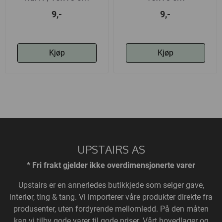
9,-
9,-
Kjøp
Kjøp
UPSTAIRS AS
* Fri frakt gjelder ikke overdimensjonerte varer
Upstairs
er en annerledes butikkjede som selger gave,
interiør, ting & tang. Vi importerer våre produkter direkte fra
produsenter, uten fordyrende mellomledd. På den måten
kan vi tilby gode varer til gode priser. Vårt hovedlager og