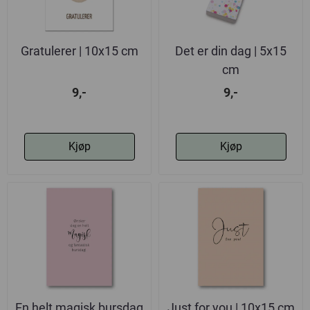
Gratulerer | 10x15 cm
Det er din dag | 5x15
cm
9,-
9,-
Kjøp
Kjøp
En helt magisk bursdag
Just for you | 10x15 cm