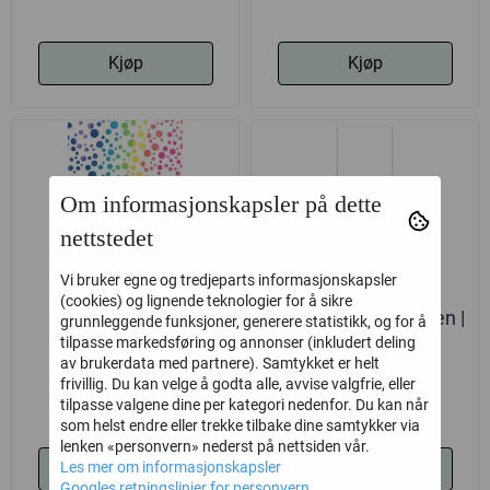
Kjøp
Kjøp
Om informasjonskapsler på dette
nettstedet
Vi bruker egne og tredjeparts informasjonskapsler
(cookies) og lignende teknologier for å sikre
Dots | 10x15 cm
Gratulerer med dagen |
grunnleggende funksjoner, generere statistikk, og for å
tilpasse markedsføring og annonser (inkludert deling
5x15 cm
av brukerdata med partnere). Samtykket er helt
9,-
9,-
frivillig. Du kan velge å godta alle, avvise valgfrie, eller
tilpasse valgene dine per kategori nedenfor. Du kan når
som helst endre eller trekke tilbake dine samtykker via
lenken «personvern» nederst på nettsiden vår.
Les mer om informasjonskapsler
Kjøp
Kjøp
Googles retningslinjer for personvern