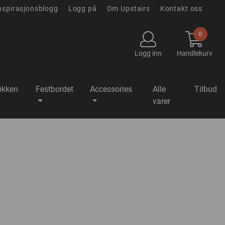
nspirasjonsblogg
Logg på
Om Upstairs
Kontakt oss
0
Logg inn
Handlekurv
økken
Festbordet
Accessories
Alle
Tilbud
varer