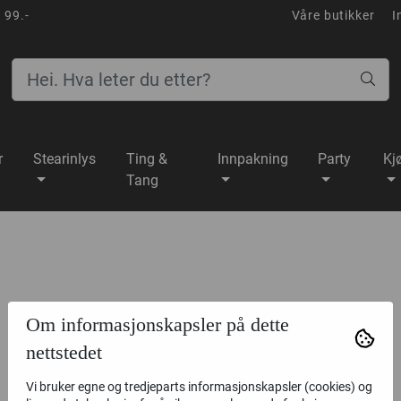
 99.-
Våre butikker
I
r
Stearinlys
Ting &
Innpakning
Party
Kj
Tang
Tilbud
Om informasjonskapsler på dette
nettstedet
Vi bruker egne og tredjeparts informasjonskapsler (cookies) og