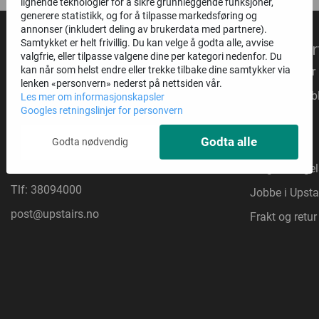
lignende teknologier for å sikre grunnleggende funksjoner,
generere statistikk, og for å tilpasse markedsføring og
annonser (inkludert deling av brukerdata med partnere).
Samtykket er helt frivillig. Du kan velge å godta alle, avvise
Kundeser
valgfrie, eller tilpasse valgene dine per kategori nedenfor. Du
Om oss
kan når som helst endre eller trekke tilbake dine samtykker via
Våre butikker
lenken «personvern» nederst på nettsiden vår.
UPSTAIRS AS
Inspirasjonsb
Les mer om informasjonskapsler
Googles retningslinjer for personvern
Rigedalen 17
Om Upstairs
4626 KRISTIANSAND
Godta alle
Godta nødvendig
Kontakt oss
Org. nr. 932836564
Salgsbetingel
Tlf:
38094000
Jobbe i Upsta
post@upstairs.no
Frakt og retur