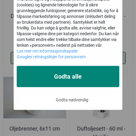
(cookies) og lignende teknologier for å sikre
grunnleggende funksjoner, generere statistikk, og for å
Duftoljesett - 60 ml -
Duftoljesett - 60 ml -
tilpasse markedsføring og annonser (inkludert deling
av brukerdata med partnere). Samtykket er helt
Lavendel
Fresh cotton
frivillig. Du kan velge å godta alle, avvise valgfrie, eller
tilpasse valgene dine per kategori nedenfor. Du kan når
77,-
77,-
som helst endre eller trekke tilbake dine samtykker via
lenken «personvern» nederst på nettsiden vår.
Les mer om informasjonskapsler
Googles retningslinjer for personvern
Kjøp
Kjøp
Godta alle
Godta nødvendig
Oljebrenner, 6x11 cm
Duftoljesett - 60 ml -