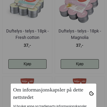
Duftelys - telys - 18pk -
Duftelys - telys - 18pk -
Fresh cotton
Magnolia
37,-
37,-
Kjøp
Kjøp
Om informasjonskapsler på dette
nettstedet
Vi bruker egne og tredjeparts informasjonskapsler