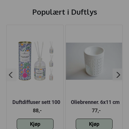
Populært i
Duftlys
-
Duftdiffuser sett 100
Oljebrenner, 6x11 cm
ml
88,-
77,-
Kjøp
Kjøp