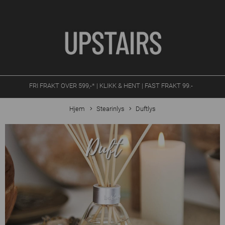
FRI FRAKT OVER 599,-* | KLIKK & HENT | FAST FRAKT 99.-
Hjem
Stearinlys
Duftlys