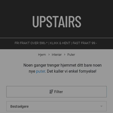
FRI FRAKT OVER 599,-* | KLIKK & HENT | FAST FRAKT 99.-
Hjem
Interiør
Puter
Noen ganger trenger hjemmet ditt bare noen
nye
pute
r
. Det kaller vi enkel fornyelse!
Filter
Bestselgere