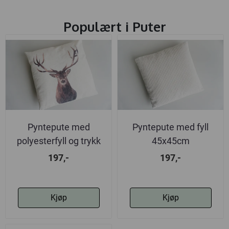
Populært i
Puter
Pyntepute med
Pyntepute med fyll
polyesterfyll og trykk
45x45cm
på begge ...
197,-
197,-
Kjøp
Kjøp