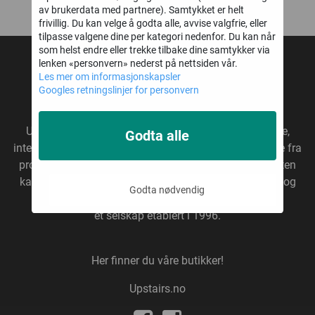
av brukerdata med partnere). Samtykket er helt
frivillig. Du kan velge å godta alle, avvise valgfrie, eller
tilpasse valgene dine per kategori nedenfor. Du kan når
som helst endre eller trekke tilbake dine samtykker via
lenken «personvern» nederst på nettsiden vår.
UPSTAIRS AS
Les mer om informasjonskapsler
Googles retningslinjer for personvern
* Fri frakt gjelder ikke overdimensjonerte varer
Upstairs
er en annerledes butikkjede som selger gave,
Godta alle
interiør, ting & tang. Vi importerer våre produkter direkte fra
produsenter, uten fordyrende mellomledd. På den måten
kan vi tilby gode varer til gode priser. Vårt hovedlager og
Godta nødvendig
kontor ligger like utenfor Kristiansand. Upstairs er
et selskap etablert i 1996.
Her finner du våre butikker!
Upstairs.no