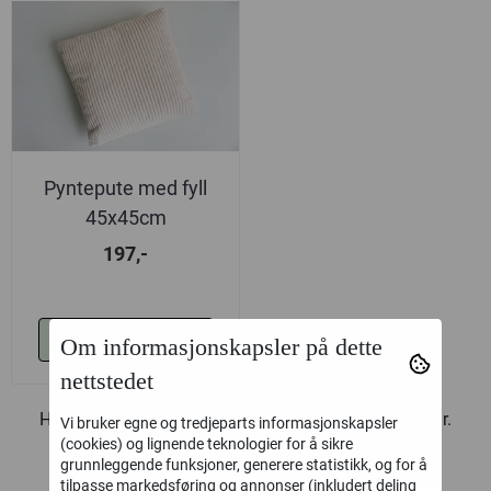
Pyntepute med fyll
45x45cm
197,-
Kjøp
Om informasjonskapsler på dette
nettstedet
Hos oss finner du
pynteputer
i bomull, cord og velour.
Vi bruker egne og tredjeparts informasjonskapsler
Velg mellom mange tidsriktige og fine farger.
(cookies) og lignende teknologier for å sikre
grunnleggende funksjoner, generere statistikk, og for å
tilpasse markedsføring og annonser (inkludert deling