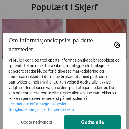
Populært i
Skjerf
Om informasjonskapsler på dette
nettstedet
Vi bruker egne og tredjeparts informasjonskapsler (cookies) og
lignende teknologier for å sikre grunnleggende funksjoner,
generere statistikk, og for å tilpasse markedsføring og
Skjerf, 180x70 cm, rosa
Skjerf, 180x70 cm,
annonser (inkludert deling av brukerdata med partnere).
fersken
Samtykket er helt frivillig. Du kan velge å godta alle, avvise
valgfrie, eller tilpasse valgene dine per kategori nedenfor. Du
177,-
177,-
kan når som helst endre eller trekke tilbake dine samtykker via
lenken «personvern» nederst på nettsiden vår.
Les mer om informasjonskapsler
Googles retningslinjer for personvern
Kjøp
Kjøp
Godta alle
Godta nødvendig