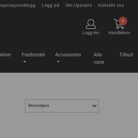
nspirasjonsblogg
Logg på
Om Upstairs
Kontakt oss
0
Logg inn
Handlekurv
økken
Festbordet
Accessories
Alle
Tilbud
varer
Bestselgere