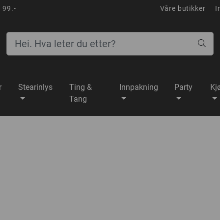
 99.-
Våre butikker
I
r
Stearinlys
Ting &
Innpakning
Party
Kj
Tang