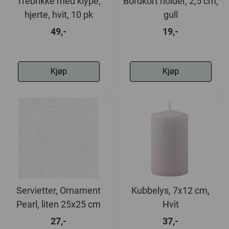
Trebrikke med klype,
Bordkort holder, 2,5 cm,
hjerte, hvit, 10 pk
gull
49,-
19,-
Kjøp
Kjøp
Servietter, Ornament
Kubbelys, 7x12 cm,
Pearl, liten 25x25 cm
Hvit
27,-
37,-