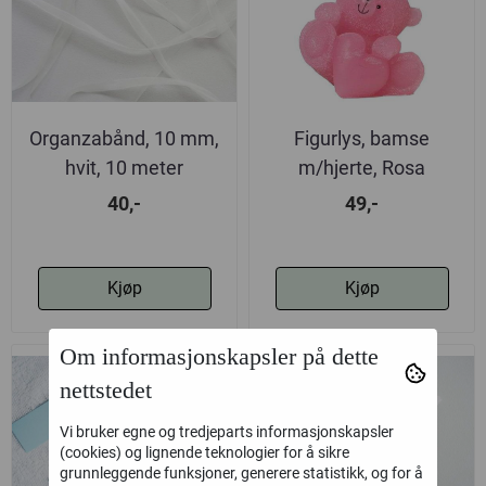
Organzabånd, 10 mm,
Figurlys, bamse
hvit, 10 meter
m/hjerte, Rosa
40,-
49,-
Kjøp
Kjøp
Om informasjonskapsler på dette
nettstedet
Vi bruker egne og tredjeparts informasjonskapsler
(cookies) og lignende teknologier for å sikre
grunnleggende funksjoner, generere statistikk, og for å