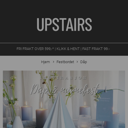
FRI FRAKT OVER 599,-* | KLIKK & HENT | FAST FRAKT 99.-
Hjem
Festbordet
Dåp