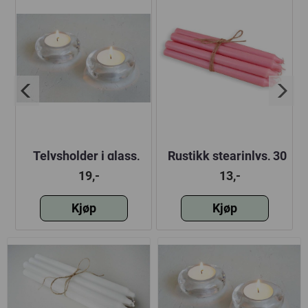
Telysholder i glass,
Rustikk stearinlys, 30
6x2,5 cm
cm, Gammel rosa
19,-
13,-
Kjøp
Kjøp