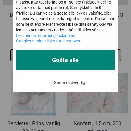
tilpasse markedsføring og annonser (inkludert deling
av brukerdata med partnere). Samtykket er helt
frivillig. Du kan velge å godta alle, avvise valgfrie, eller
Bordkort babyblå, 10
Girlander, hvit/natur, 3
tilpasse valgene dine per kategori nedenfor. Du kan når
stk, 4x8 cm,
meter
som helst endre eller trekke tilbake dine samtykker via
lenken «personvern» nederst på nettsiden vår.
29,-
39,-
Les mer om informasjonskapsler
Googles retningslinjer for personvern
Kjøp
Kjøp
Godta alle
Godta nødvendig
Servietter, Prins, vanlig
Konfetti, 1,5 cm, 200