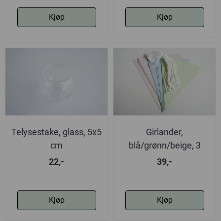
Kjøp
Kjøp
Telysestake, glass, 5x5
Girlander,
cm
blå/grønn/beige, 3
meter
22,-
39,-
Kjøp
Kjøp