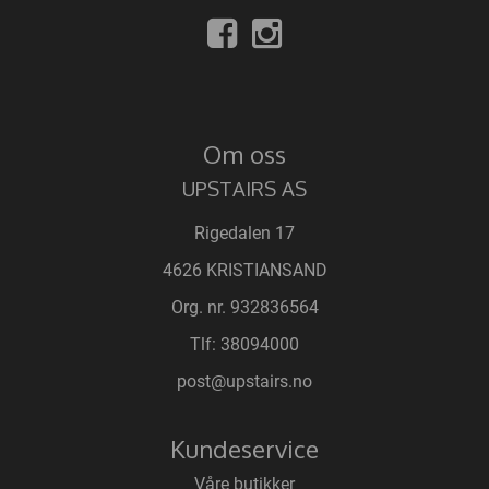
Om oss
UPSTAIRS AS
Rigedalen 17
4626 KRISTIANSAND
Org. nr. 932836564
Tlf:
38094000
post@upstairs.no
Kundeservice
Våre butikker