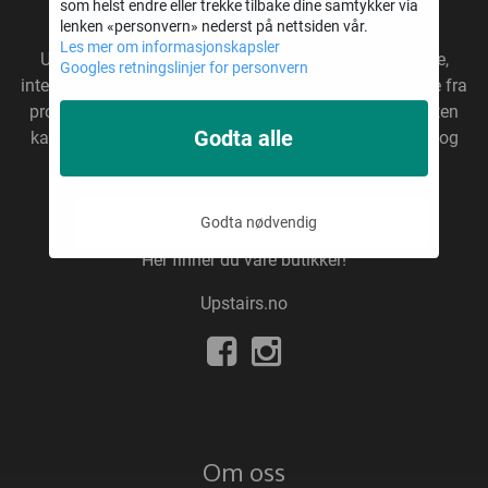
som helst endre eller trekke tilbake dine samtykker via
* Fri frakt gjelder ikke overdimensjonerte varer
lenken «personvern» nederst på nettsiden vår.
Les mer om informasjonskapsler
Upstairs
er en annerledes butikkjede som selger gave,
Googles retningslinjer for personvern
interiør, ting & tang. Vi importerer våre produkter direkte fra
produsenter, uten fordyrende mellomledd. På den måten
Godta alle
kan vi tilby gode varer til gode priser. Vårt hovedlager og
kontor ligger like utenfor Kristiansand. Upstairs er
et selskap etablert i 1996.
Godta nødvendig
Her finner du våre butikker!
Upstairs.no
Om oss