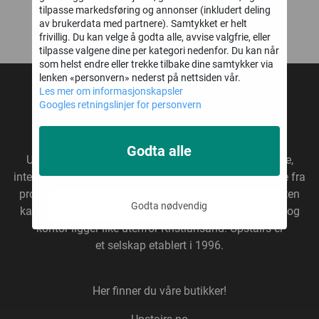
tilpasse markedsføring og annonser (inkludert deling
av brukerdata med partnere). Samtykket er helt
frivillig. Du kan velge å godta alle, avvise valgfrie, eller
tilpasse valgene dine per kategori nedenfor. Du kan når
som helst endre eller trekke tilbake dine samtykker via
lenken «personvern» nederst på nettsiden vår.
Les mer om informasjonskapsler
UPSTAIRS AS
Googles retningslinjer for personvern
* Fri frakt gjelder ikke overdimensjonerte varer
Godta alle
Upstairs
er en annerledes butikkjede som selger gave,
interiør, ting & tang. Vi importerer våre produkter direkte fra
produsenter, uten fordyrende mellomledd. På den måten
Godta nødvendig
kan vi tilby gode varer til gode priser. Vårt hovedlager og
kontor ligger like utenfor Kristiansand. Upstairs er
et selskap etablert i 1996.
Her finner du våre butikker!