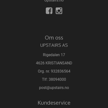
Upstairs.no
Om oss
UPSTAIRS AS
Rigedalen 17
4626 KRISTIANSAND
Org. nr. 932836564
Tlf:
38094000
post@upstairs.no
Kundeservice