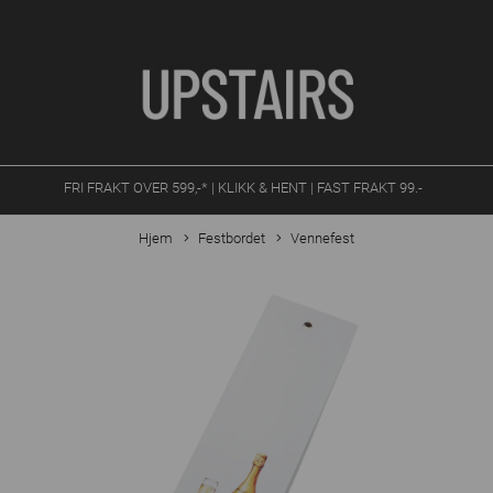
FRI FRAKT OVER 599,-* | KLIKK & HENT | FAST FRAKT 99.-
Hjem
Festbordet
Vennefest