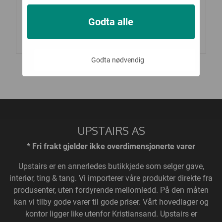
God klem | 5x15 cm
Ballong i gull, tallet
k
7, 100 cm
9,-
57,-
Godta alle
Kjøp
Kjøp
Godta nødvendig
UPSTAIRS AS
* Fri frakt gjelder ikke overdimensjonerte varer
Upstairs
er en annerledes butikkjede som selger gave,
interiør, ting & tang. Vi importerer våre produkter direkte fra
produsenter, uten fordyrende mellomledd. På den måten
kan vi tilby gode varer til gode priser. Vårt hovedlager og
kontor ligger like utenfor Kristiansand. Upstairs er