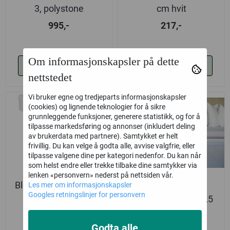
3, polystone
cm hvit
995,-
217,-
Om informasjonskapsler på dette
Kjøp
Kjøp
nettstedet
Vi bruker egne og tredjeparts informasjonskapsler
(cookies) og lignende teknologier for å sikre
Kun klikk og hent
grunnleggende funksjoner, generere statistikk, og for å
tilpasse markedsføring og annonser (inkludert deling
av brukerdata med partnere). Samtykket er helt
frivillig. Du kan velge å godta alle, avvise valgfrie, eller
tilpasse valgene dine per kategori nedenfor. Du kan når
som helst endre eller trekke tilbake dine samtykker via
lenken «personvern» nederst på nettsiden vår.
Blomsterpotte 50 cm,
Blomsterpotte
Les mer om informasjonskapsler
Googles retningslinjer for personvern
hvit
polystone, 15,5x13,5
cm
297,-
117,-
Godta alle