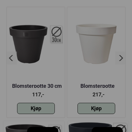
m
Blomsterpotte 30 cm
Blomsterpotte
antrasitt
40xH35 cm hvit
117,-
217,-
Kjøp
Kjøp