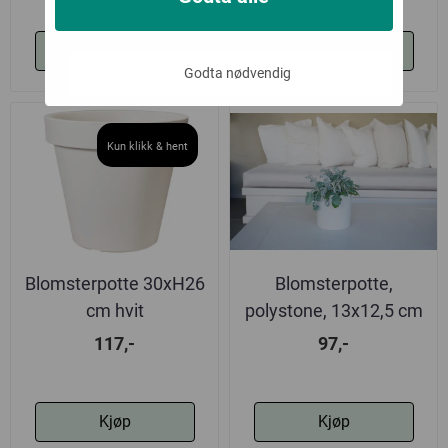
Kjøp
Kjøp
Godta nødvendig
Kun klikk & hent
Blomsterpotte 30xH26
Blomsterpotte,
cm hvit
polystone, 13x12,5 cm
117,-
97,-
Kjøp
Kjøp