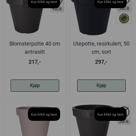
Kun klikk og hent
Kun klikk og hent
Blomsterpotte 40 cm
Utepotte, resirkulert, 50
antrasitt
cm, sort
217,-
297,-
Kjøp
Kjøp
Kun klikk og hent
Kun klikk og hent