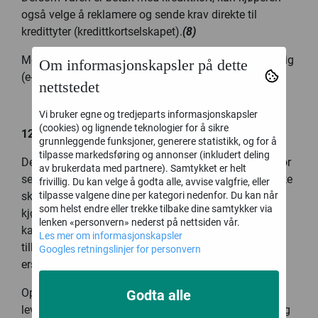
også velge å reklamere og sende krav direkte til
kredittyter (kredittkortselskapet).
(8)
Meldingen til selgeren eller kredittyter bør være skriftlig
Om informasjonskapsler på dette
(e-post, telefaks eller brev).
nettstedet
Vi bruker egne og tredjeparts informasjonskapsler
(cookies) og lignende teknologier for å sikre
12. Kjøperens rettigheter ved forsinkelse
grunnleggende funksjoner, generere statistikk, og for å
tilpasse markedsføring og annonser (inkludert deling
Dersom selgeren ikke leverer varen eller leverer den for
av brukerdata med partnere). Samtykket er helt
sent i henhold til avtalen mellom partene, og dette ikke
frivillig. Du kan velge å godta alle, avvise valgfrie, eller
tilpasse valgene dine per kategori nedenfor. Du kan når
skyldes kjøperen eller forhold på kjøperens side, kan
som helst endre eller trekke tilbake dine samtykker via
kjøperen i henhold til reglene i forbrukerkjøpslovens
lenken «personvern» nederst på nettsiden vår.
kapittel 5 etter omstendighetene holde kjøpesummen
Les mer om informasjonskapsler
tilbake, kreve oppfyllelse, heve avtalen og kreve
Googles retningslinjer for personvern
erstatning fra selgeren.
Oppfyllelse: Dersom selgeren ikke leverer varen på
Godta alle
leveringstidspunktet, kan kjøperen fastholde kjøpet og