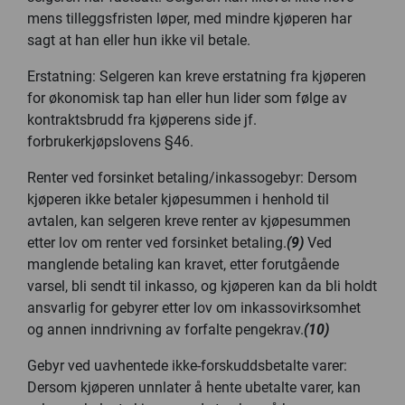
mens tilleggsfristen løper, med mindre kjøperen har
sagt at han eller hun ikke vil betale.
Erstatning: Selgeren kan kreve erstatning fra kjøperen
for økonomisk tap han eller hun lider som følge av
kontraktsbrudd fra kjøperens side jf.
forbrukerkjøpslovens §46.
Renter ved forsinket betaling/inkassogebyr: Dersom
kjøperen ikke betaler kjøpesummen i henhold til
avtalen, kan selgeren kreve renter av kjøpesummen
etter lov om renter ved forsinket betaling.
(9)
Ved
manglende betaling kan kravet, etter forutgående
varsel, bli sendt til inkasso, og kjøperen kan da bli holdt
ansvarlig for gebyrer etter lov om inkassovirksomhet
og annen inndrivning av forfalte pengekrav.
(10)
Gebyr ved uavhentede ikke-forskuddsbetalte varer:
Dersom kjøperen unnlater å hente ubetalte varer, kan