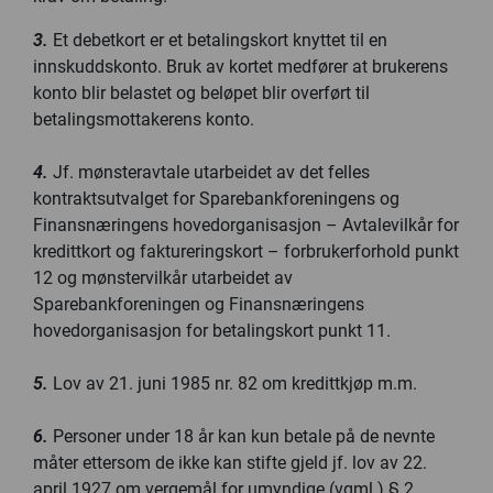
3.
Et debetkort er et betalingskort knyttet til en
innskuddskonto. Bruk av kortet medfører at brukerens
konto blir belastet og beløpet blir overført til
betalingsmottakerens konto.
4.
Jf. mønsteravtale utarbeidet av det felles
kontraktsutvalget for Sparebankforeningens og
Finansnæringens hovedorganisasjon – Avtalevilkår for
kredittkort og faktureringskort – forbrukerforhold punkt
12 og mønstervilkår utarbeidet av
Sparebankforeningen og Finansnæringens
hovedorganisasjon for betalingskort punkt 11.
5.
Lov av 21. juni 1985 nr. 82 om kredittkjøp m.m.
6.
Personer under 18 år kan kun betale på de nevnte
måter ettersom de ikke kan stifte gjeld jf. lov av 22.
april 1927 om vergemål for umyndige (vgml.) § 2.