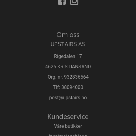
Om oss
UPSTAIRS AS
Rigedalen 17
4626 KRISTIANSAND
Org. nr. 932836564
Tlf:
38094000
post@upstairs.no
Kundeservice
Våre butikker