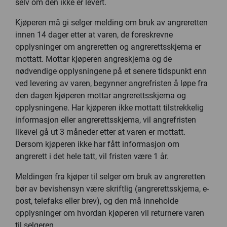
selv om den ikke er levert.
Kjøperen må gi selger melding om bruk av angreretten
innen 14 dager etter at varen, de foreskrevne
opplysninger om angreretten og angrerettsskjema er
mottatt. Mottar kjøperen angreskjema og de
nødvendige opplysningene på et senere tidspunkt enn
ved levering av varen, begynner angrefristen å løpe fra
den dagen kjøperen mottar angrerettsskjema og
opplysningene. Har kjøperen ikke mottatt tilstrekkelig
informasjon eller angrerettsskjema, vil angrefristen
likevel gå ut 3 måneder etter at varen er mottatt.
Dersom kjøperen ikke har fått informasjon om
angrerett i det hele tatt, vil fristen være 1 år.
Meldingen fra kjøper til selger om bruk av angreretten
bør av bevishensyn være skriftlig (angrerettsskjema, e-
post, telefaks eller brev), og den må inneholde
opplysninger om hvordan kjøperen vil returnere varen
til selgeren.