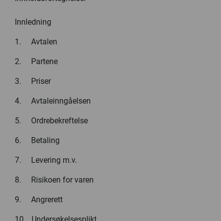
Innledning
1. Avtalen
2. Partene
3. Priser
4. Avtaleinngåelsen
5. Ordrebekreftelse
6. Betaling
7. Levering m.v.
8. Risikoen for varen
9. Angrerett
10. Undersøkelsesplikt