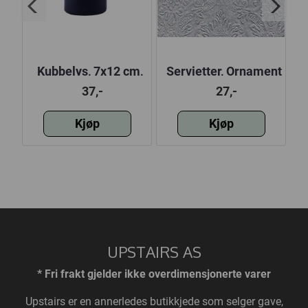
Kubbelys, 7x12 cm,
Servietter, Ornament
S
Indigo Blue
Silver, liten 25x25 cm
37,-
27,-
Kjøp
Kjøp
UPSTAIRS AS
* Fri frakt gjelder ikke overdimensjonerte varer
Upstairs
er en annerledes butikkjede som selger gave,