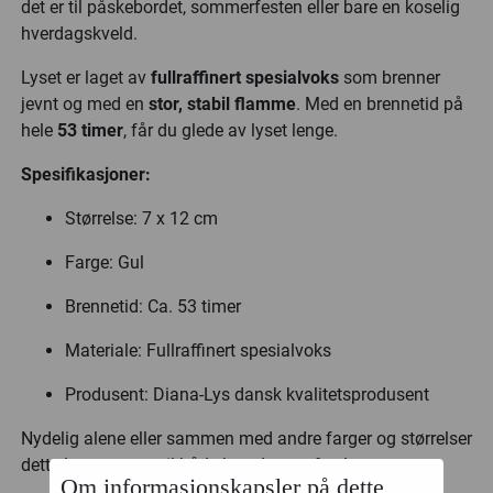
det er til påskebordet, sommerfesten eller bare en koselig
hverdagskveld.
Lyset er laget av
fullraffinert spesialvoks
som brenner
jevnt og med en
stor, stabil flamme
. Med en brennetid på
hele
53 timer
, får du glede av lyset lenge.
Spesifikasjoner:
Størrelse: 7 x 12 cm
Farge: Gul
Brennetid: Ca. 53 timer
Materiale: Fullraffinert spesialvoks
Produsent: Diana-Lys dansk kvalitetsprodusent
Nydelig alene eller sammen med andre farger og størrelser
dette lyset passer til både hverdag og fest!
Om informasjonskapsler på dette