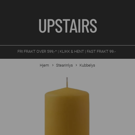
FRI FRAKT OVER 599,-* | KLIKK & HENT | FAST FRAKT 99.-
Hjem
Stearinlys
Kubbelys