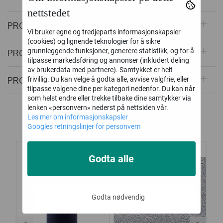
nettstedet
PRODUSENT
Vi bruker egne og tredjeparts informasjonskapsler
(cookies) og lignende teknologier for å sikre
PRODUKTEGENSKAPER
grunnleggende funksjoner, generere statistikk, og for å
tilpasse markedsføring og annonser (inkludert deling
av brukerdata med partnere). Samtykket er helt
PRODUKTOMTALER
frivillig. Du kan velge å godta alle, avvise valgfrie, eller
tilpasse valgene dine per kategori nedenfor. Du kan når
som helst endre eller trekke tilbake dine samtykker via
lenken «personvern» nederst på nettsiden vår.
Alternative produkter
Les mer om informasjonskapsler
Googles retningslinjer for personvern
Godta alle
Godta nødvendig