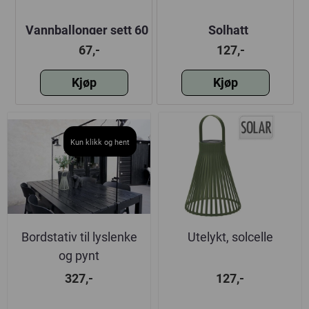
0
Vannballonger sett 60
Solhatt
stk
67,-
127,-
Kjøp
Kjøp
Kun klikk og hent
Bordstativ til lyslenke
Utelykt, solcelle
og pynt
327,-
127,-