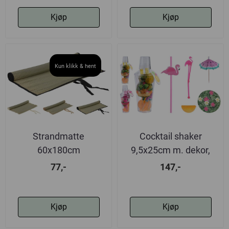
Kjøp
Kjøp
Kun klikk & hent
Strandmatte
Cocktail shaker
60x180cm
9,5x25cm m. dekor,
tropisk tema
77,-
147,-
Kjøp
Kjøp