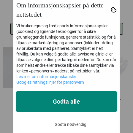
Om informasjonskapsler på dette
67,-
677,-
nettstedet
Vi bruker egne og tredjeparts informasjonskapsler
Kjøp
Kjøp
(cookies) og lignende teknologier for å sikre
grunnleggende funksjoner, generere statistikk, og for å
tilpasse markedsføring og annonser (inkludert deling
av brukerdata med partnere). Samtykket er helt
frivillig. Du kan velge å godta alle, avvise valgfrie, eller
tilpasse valgene dine per kategori nedenfor. Du kan når
som helst endre eller trekke tilbake dine samtykker via
lenken «personvern» nederst på nettsiden vår.
Les mer om informasjonskapsler
Googles retningslinjer for personvern
Hatt
Skål coral look hvit
Godta alle
127,-
147,-
Godta nødvendig