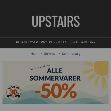
FRI FRAKT OVER 599,-* | KLIKK & HENT | FAST FRAKT 99.-
Hjem
Sommer
Sommersalg