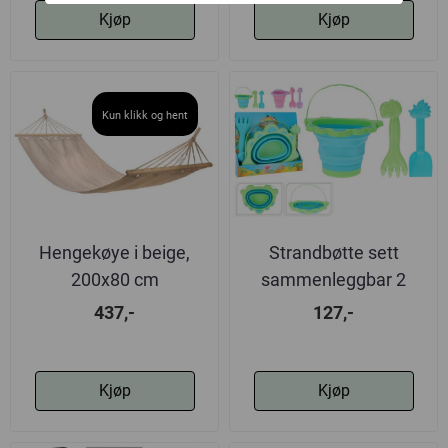
Kjøp
Kjøp
Kun klikk og hent
Hengekøye i beige,
Strandbøtte sett
200x80 cm
sammenleggbar 2
varianter
437,-
127,-
Kjøp
Kjøp