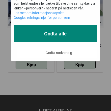
som helst endre eller trekke tilbake dine samtykker via
lenken «personvern» nederst på nettsiden vår.
Les mer om informasjonskapsler
Googles retningslinjer for personvern
Godta alle
tk,
Bursdagssett, 36
Bordløper, 30 cm x 3
P
deler, Happy birthday
meter
167,-
77,-
Godta nødvendig
sort/gull
Kjøp
Kjøp
UPSTAIRS AS