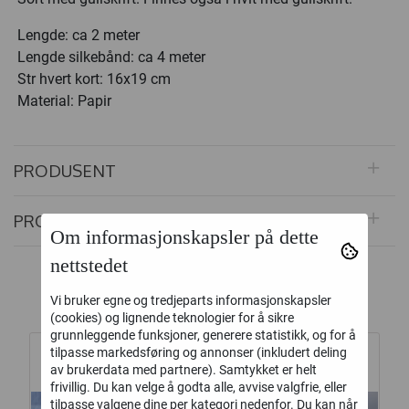
Lengde: ca 2 meter
Lengde silkebånd: ca 4 meter
Str hvert kort: 16x19 cm
Material: Papir
PRODUSENT
PRODUKTOMTALER
Om informasjonskapsler på dette
nettstedet
Alternative produkter
Vi bruker egne og tredjeparts informasjonskapsler
(cookies) og lignende teknologier for å sikre
grunnleggende funksjoner, generere statistikk, og for å
tilpasse markedsføring og annonser (inkludert deling
av brukerdata med partnere). Samtykket er helt
frivillig. Du kan velge å godta alle, avvise valgfrie, eller
tilpasse valgene dine per kategori nedenfor. Du kan når