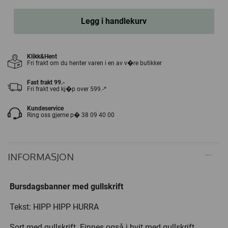
Legg i handlekurv
Klikk&Hent
Fri frakt om du henter varen i en av v�re butikker
Fast frakt 99.-
Fri frakt ved kj�p over 599.-*
Kundeservice
Ring oss gjerne p� 38 09 40 00
INFORMASJON
Bursdagsbanner med gullskrift
Tekst: HIPP HIPP HURRA
Sort med gullskrift. Finnes også i hvit med gullskrift.