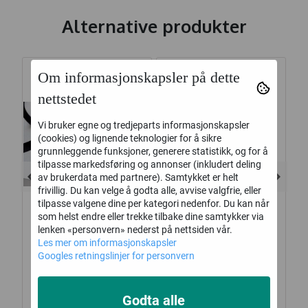
Alternative produkter
Om informasjonskapsler på dette
nettstedet
Vi bruker egne og tredjeparts informasjonskapsler
(cookies) og lignende teknologier for å sikre
grunnleggende funksjoner, generere statistikk, og for å
tilpasse markedsføring og annonser (inkludert deling
av brukerdata med partnere). Samtykket er helt
frivillig. Du kan velge å godta alle, avvise valgfrie, eller
tilpasse valgene dine per kategori nedenfor. Du kan når
som helst endre eller trekke tilbake dine samtykker via
lenken «personvern» nederst på nettsiden vår.
x 5
Gavebånd, 15 mm,
Gratulerer så
Les mer om informasjonskapsler
Googles retningslinjer for personvern
sort, 10 meter
hjertelig | 10x15 cm
40,-
9,-
Kjøp
Kjøp
Godta alle