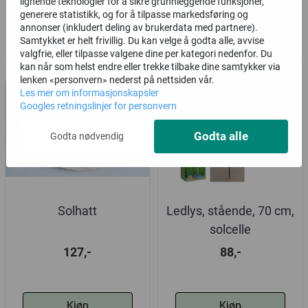
lignende teknologier for å sikre grunnleggende funksjoner,
generere statistikk, og for å tilpasse markedsføring og
Kjøp
Kjøp
annonser (inkludert deling av brukerdata med partnere).
Samtykket er helt frivillig. Du kan velge å godta alle, avvise
valgfrie, eller tilpasse valgene dine per kategori nedenfor. Du
kan når som helst endre eller trekke tilbake dine samtykker via
lenken «personvern» nederst på nettsiden vår.
Les mer om informasjonskapsler
Googles retningslinjer for personvern
Godta alle
Godta nødvendig
Solhatt
Ledlys, stående, 70 cm,
solcelle
127,-
88,-
Kjøp
Kjøp