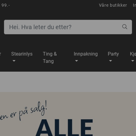
 99.-
Våre butikker
I
r
Stearinlys
Ting &
Innpakning
Party
Kj
Tang