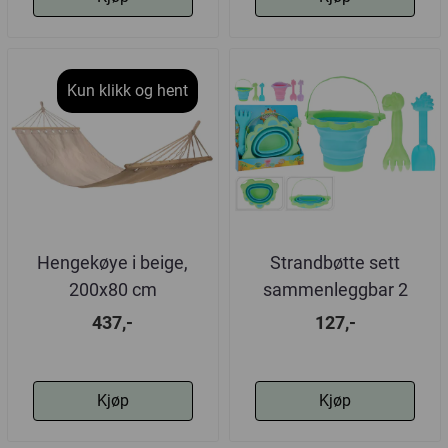
Kun klikk og hent
Hengekøye i beige,
Strandbøtte sett
200x80 cm
sammenleggbar 2
varianter
437,-
127,-
Kjøp
Kjøp