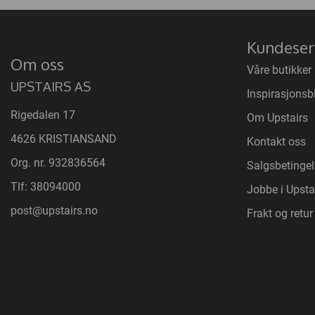
Kundeser
Om oss
Våre butikker
UPSTAIRS AS
Inspirasjonsb
Rigedalen 17
Om Upstairs
4626 KRISTIANSAND
Kontakt oss
Org. nr. 932836564
Salgsbetingel
Tlf:
38094000
Jobbe i Upsta
post@upstairs.no
Frakt og retur