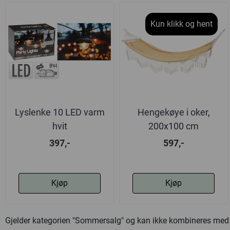
Kun klikk og hent
Lyslenke 10 LED varm
Hengekøye i oker,
hvit
200x100 cm
397,-
597,-
Kjøp
Kjøp
Gjelder kategorien "Sommersalg" og kan ikke kombineres med 