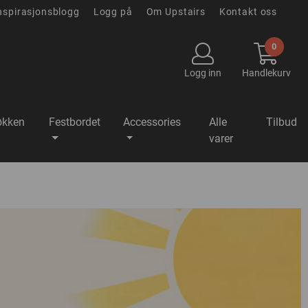
nspirasjonsblogg
Logg på
Om Upstairs
Kontakt oss
0
Logg inn
Handlekurv
økken
Festbordet
Accessories
Alle
Tilbud
varer