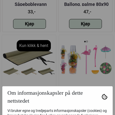
Såpeboblevann
Ballong, palme 80x90
cm
33,-
47,-
Kjøp
Kjøp
Kun klikk & hent
Strandmatte 60x180cm
Cocktail shaker
Om informasjonskapsler på dette
9,5x25cm m. dekor,
nettstedet
tropisk tema
77,-
147,-
Vi bruker egne og tredjeparts informasjonskapsler (cookies) og