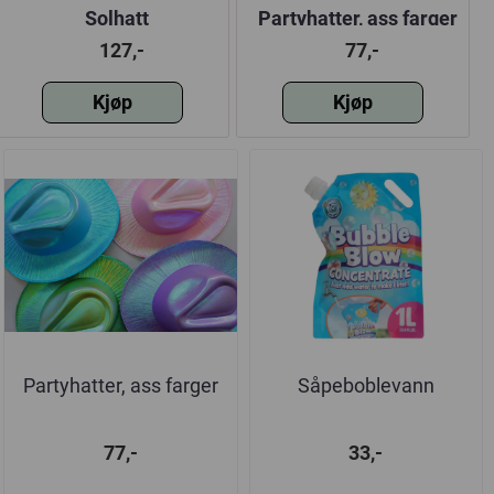
Solhatt
Partyhatter, ass farger
127,-
77,-
Kjøp
Kjøp
Partyhatter, ass farger
Såpeboblevann
77,-
33,-