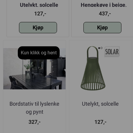
m
Utelykt, solcelle
Hengekøye i beige,
200x80 cm
127,-
437,-
Kjøp
Kjøp
Kun klikk og hent
Bordstativ til lyslenke
Utelykt, solcelle
og pynt
327,-
127,-