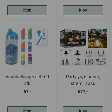
Kjøp
Kjøp
Vannballonger sett 60
Partylys, 6 pærer,
stk
strøm, 2 ass
67,-
677,-
Kjøp
Kjøp