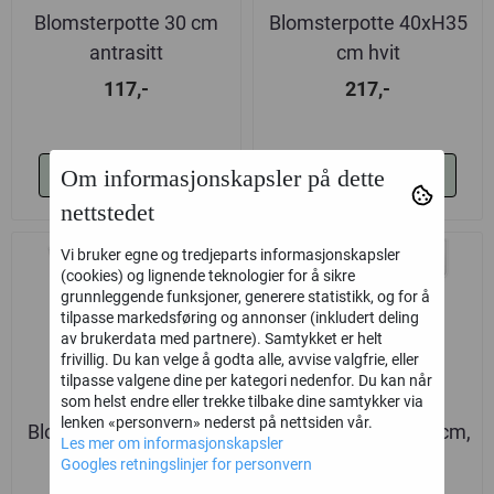
Blomsterpotte 30 cm
Blomsterpotte 40xH35
antrasitt
cm hvit
117,-
217,-
Om informasjonskapsler på dette
Kjøp
Kjøp
nettstedet
Vi bruker egne og tredjeparts informasjonskapsler
(cookies) og lignende teknologier for å sikre
Kun klikk & hent
grunnleggende funksjoner, generere statistikk, og for å
tilpasse markedsføring og annonser (inkludert deling
av brukerdata med partnere). Samtykket er helt
frivillig. Du kan velge å godta alle, avvise valgfrie, eller
tilpasse valgene dine per kategori nedenfor. Du kan når
som helst endre eller trekke tilbake dine samtykker via
lenken «personvern» nederst på nettsiden vår.
Blomsterpotte 30xH26
Ledlys, stående, 70 cm,
Les mer om informasjonskapsler
cm hvit
solcelle
Googles retningslinjer for personvern