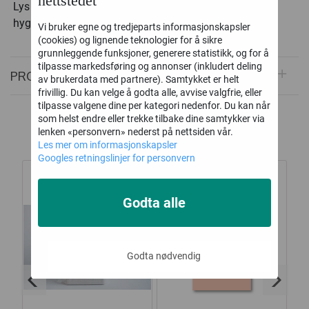
nettstedet
Lys opp stemningen og gjør uteplassen din ekstra
hyggelig – enten det er til fest eller hverdags.
Vi bruker egne og tredjeparts informasjonskapsler
(cookies) og lignende teknologier for å sikre
grunnleggende funksjoner, generere statistikk, og for å
tilpasse markedsføring og annonser (inkludert deling
PRODUKTOMTALER
av brukerdata med partnere). Samtykket er helt
frivillig. Du kan velge å godta alle, avvise valgfrie, eller
tilpasse valgene dine per kategori nedenfor. Du kan når
som helst endre eller trekke tilbake dine samtykker via
Alternative produkter
lenken «personvern» nederst på nettsiden vår.
Les mer om informasjonskapsler
Googles retningslinjer for personvern
Godta alle
Godta nødvendig