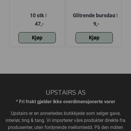
15
10 stk |
Glitrende bursdag |
D
Cellofanposer |
10x15 cm
47,-
9,-
50X65cm
Kjøp
Kjøp
UPSTAIRS AS
* Fri frakt gjelder ikke overdimensjonerte varer
Upstairs
er en annerledes butikkjede som selger gave,
interiør, ting & tang. Vi importerer våre produkter direkte fra
produsenter, uten fordyrende mellomledd. På den måten