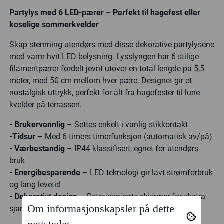
Partylys med 6 LED-pærer – Perfekt til hagefest eller
koselige sommerkvelder
Skap stemning utendørs med disse dekorative partylysene
med varm hvit LED-belysning. Lysslyngen har 6 stilige
filamentpærer fordelt jevnt utover en total lengde på 5,5
meter, med 50 cm mellom hver pære. Designet gir et
nostalgisk uttrykk, perfekt for alt fra hagefester til lune
kvelder på terrassen.
- Brukervennlig
– Settes enkelt i vanlig stikkontakt
-Tidsur
– Med 6-timers timerfunksjon (automatisk av/på)
- Værbestandig
– IP44-klassifisert, egnet for utendørs
bruk
- Energibesparende
– LED-teknologi gir lavt strømforbruk
og lang levetid
- Dekorativt design
– Retroinspirerte skjermer for ekstra
Om informasjonskapsler på dette
sjarme