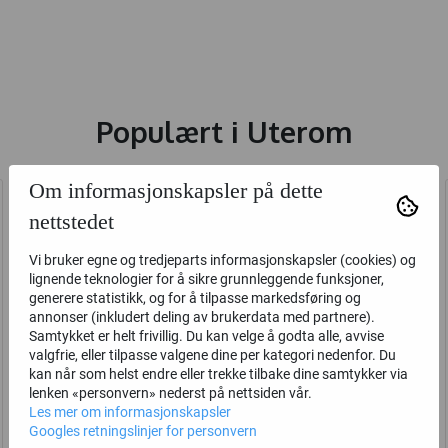
Populært i
Uterom
Om informasjonskapsler på dette
nettstedet
Vi bruker egne og tredjeparts informasjonskapsler (cookies) og
lignende teknologier for å sikre grunnleggende funksjoner,
generere statistikk, og for å tilpasse markedsføring og
annonser (inkludert deling av brukerdata med partnere).
Samtykket er helt frivillig. Du kan velge å godta alle, avvise
valgfrie, eller tilpasse valgene dine per kategori nedenfor. Du
kan når som helst endre eller trekke tilbake dine samtykker via
lenken «personvern» nederst på nettsiden vår.
Les mer om informasjonskapsler
Googles retningslinjer for personvern