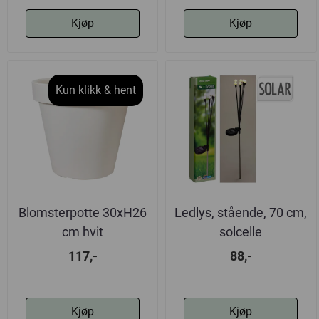
Kjøp
Kjøp
Kun klikk & hent
Blomsterpotte 30xH26
Ledlys, stående, 70 cm,
cm hvit
solcelle
117,-
88,-
Kjøp
Kjøp