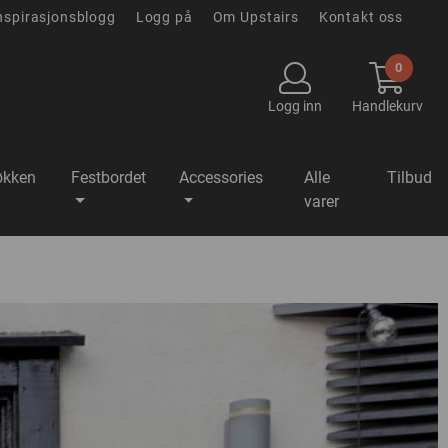
nspirasjonsblogg
Logg på
Om Upstairs
Kontakt oss
0
Logg inn
Handlekurv
økken
Festbordet
Accessories
Alle
Tilbud
varer