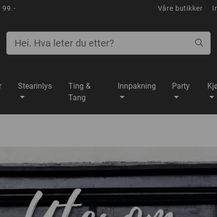
 99.-
Våre butikker
I
r
Stearinlys
Ting &
Innpakning
Party
Kj
Tang