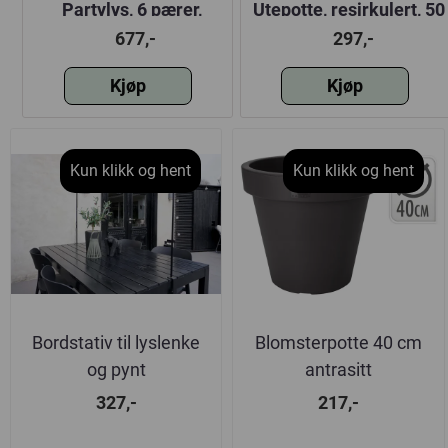
Partylys, 6 pærer,
Utepotte, resirkulert, 50
strøm, 2 ass
cm, sort
677,-
297,-
Kjøp
Kjøp
Kun klikk og hent
Kun klikk og hent
Bordstativ til lyslenke
Blomsterpotte 40 cm
og pynt
antrasitt
327,-
217,-