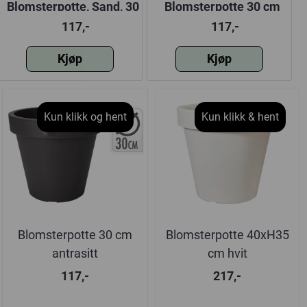
Blomsterpotte, Sand, 30
Blomsterpotte 30 cm
cm
antrasitt
117,-
117,-
Kjøp
Kjøp
Kun klikk og hent
Kun klikk & hent
Blomsterpotte 30 cm
Blomsterpotte 40xH35
antrasitt
cm hvit
117,-
217,-