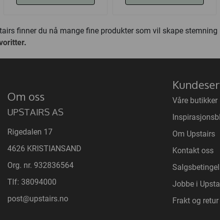
Upstairs finner du nå mange fine produkter som vil skape stemnin
oritter
.
Kundeser
Om oss
Våre butikker
UPSTAIRS AS
Inspirasjonsb
Rigedalen 17
Om Upstairs
4626 KRISTIANSAND
Kontakt oss
Org. nr. 932836564
Salgsbetingel
Tlf:
38094000
Jobbe i Upsta
post@upstairs.no
Frakt og retur