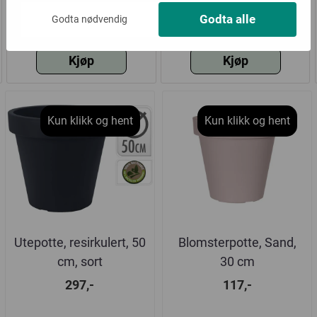
Blomsterpotte 30xH26
Hengekøye i oker,
Godta alle
Godta nødvendig
cm hvit
200x100 cm
117,-
597,-
Kjøp
Kjøp
Kun klikk og hent
Kun klikk og hent
Utepotte, resirkulert, 50
Blomsterpotte, Sand,
cm, sort
30 cm
297,-
117,-