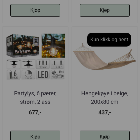
Kjøp
Kjøp
Kun klikk og hent
Partylys, 6 pærer,
Hengekøye i beige,
strøm, 2 ass
200x80 cm
677,-
437,-
Kjøp
Kjøp