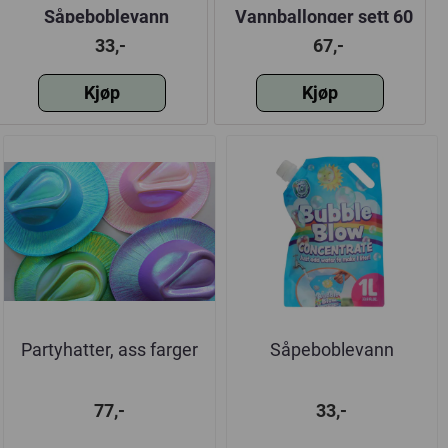
Såpeboblevann
Vannballonger sett 60
stk
33,-
67,-
Kjøp
Kjøp
Partyhatter, ass farger
Såpeboblevann
77,-
33,-