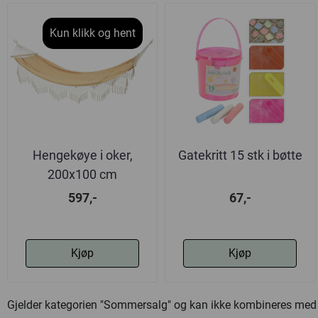
Kun klikk og hent
Hengekøye i oker,
Gatekritt 15 stk i bøtte
200x100 cm
597,-
67,-
Kjøp
Kjøp
Gjelder kategorien "Sommersalg" og kan ikke kombineres med 