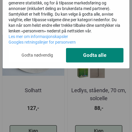
generere statistikk, og for å tilpasse markedsføring og
annonser (inkludert deling av brukerdata med partnere).
Kjøp
Kjøp
Samtykket er helt frivillig. Du kan velge å godta alle, avvise
valgfrie, eller tilpasse valgene dine per kategori nedenfor. Du
kan når som helst endre eller trekke tilbake dine samtykker via
lenken «personvern» nederst på nettsiden vår.
Les mer om informasjonskapsler
Googles retningslinjer for personvern
Godta alle
Godta nødvendig
Solhatt
Ledlys, stående, 70 cm,
solcelle
127,-
88,-
Kjøp
Kjøp