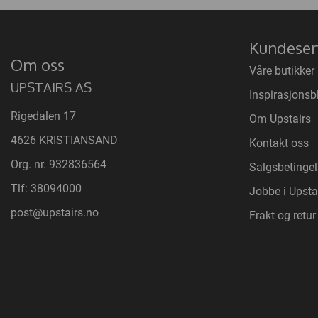
Kundeser
Om oss
Våre butikker
UPSTAIRS AS
Inspirasjonsb
Rigedalen 17
Om Upstairs
4626 KRISTIANSAND
Kontakt oss
Org. nr. 932836564
Salgsbetingel
Tlf:
38094000
Jobbe i Upsta
post@upstairs.no
Frakt og retur