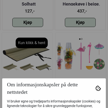
Solhatt
Hengekøye i beige,
200x80 cm
127,-
437,-
Kjøp
Kjøp
Kun klikk & hent
Om informasjonskapsler på dette
Strandmatte 60x180cm
Cocktail shaker
9,5x25cm m. dekor,
nettstedet
tropisk tema
77,-
147,-
Vi bruker egne og tredjeparts informasjonskapsler (cookies) og
lignende teknologier for å sikre grunnleggende funksjoner,