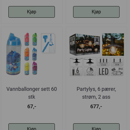
Kjøp
Kjøp
Vannballonger sett 60
Partylys, 6 pærer,
stk
strøm, 2 ass
67,-
677,-
Kjøp
Kjøp