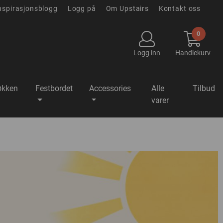
nspirasjonsblogg
Logg på
Om Upstairs
Kontakt oss
0
Logg inn
Handlekurv
økken
Festbordet
Accessories
Alle
Tilbud
varer