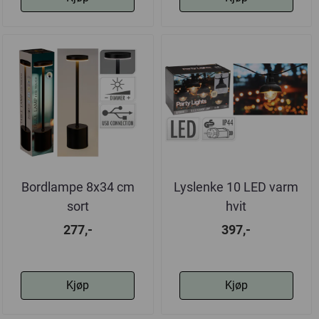
Bordlampe 8x34 cm
Lyslenke 10 LED varm
sort
hvit
277,-
397,-
Kjøp
Kjøp