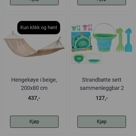
Kun klikk og hent
Hengekøye i beige,
Strandbøtte sett
200x80 cm
sammenleggbar 2
varianter
437,-
127,-
Kjøp
Kjøp