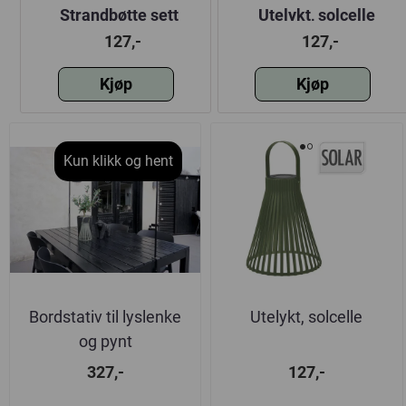
m
Strandbøtte sett
Utelykt, solcelle
sammenleggbar 2
127,-
127,-
varianter
Kjøp
Kjøp
Kun klikk og hent
Bordstativ til lyslenke
Utelykt, solcelle
og pynt
327,-
127,-