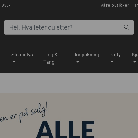
 99.-
Våre butikker
I
r
Stearinlys
Ting &
Innpakning
Party
Kj
Tang