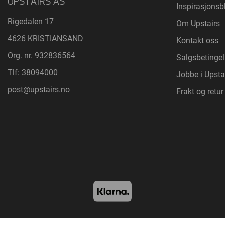
UPSTAIRS AS
Inspirasjonsb
Rigedalen 17
Om Upstairs
4626 KRISTIANSAND
Kontakt oss
Org. nr. 932836564
Salgsbetingel
Tlf:
38094000
Jobbe i Upsta
post@upstairs.no
Frakt og retur