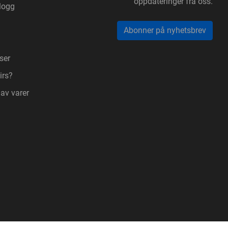
oppdateringer fra oss.
logg
Abonner på nyhetsbrev
ser
irs?
 av varer