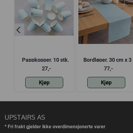
m
Pappkopper, 10 stk,
Bordløper, 30 cm x 3
blå
meter, turkis
27,-
77,-
Kjøp
Kjøp
UPSTAIRS AS
* Fri frakt gjelder ikke overdimensjonerte varer