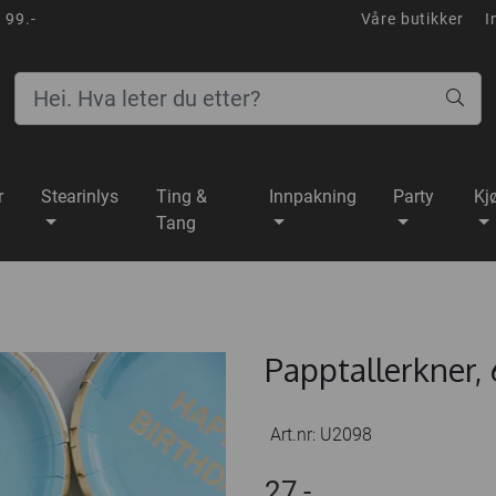
 99.-
Våre butikker
I
r
Stearinlys
Ting &
Innpakning
Party
Kj
Tang
Papptallerkner, 
Art.nr:
U2098
27,-