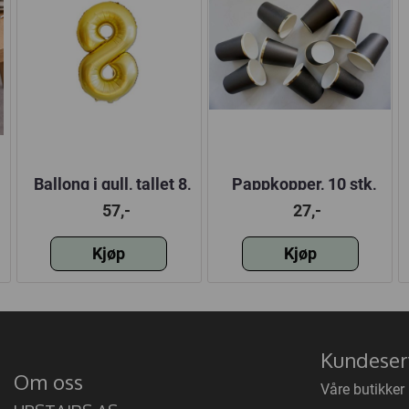
Ballong i gull, tallet 8,
Pappkopper, 10 stk,
100 cm
sort
57,-
27,-
Kjøp
Kjøp
Kundeser
Om oss
Våre butikker