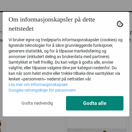
Om informasjonskapsler på dette
nettstedet
-tekst setter stemningen med en gang bursdagsfesten starter! P
ene har en lekker gullkant som gir et ekstra festlig preg, uten at 
Vi bruker egne og tredjeparts informasjonskapsler (cookies) og
lignende teknologier for å sikre grunnleggende funksjoner,
generere statistikk, og for å tilpasse markedsføring og
annonser (inkludert deling av brukerdata med partnere).
Samtykket er helt frivillig. Du kan velge å godta alle, avvise
valgfrie, eller tilpasse valgene dine per kategori nedenfor. Du
kan når som helst endre eller trekke tilbake dine samtykker via
lenken «personvern» nederst på nettsiden vår.
Les mer om informasjonskapsler
Googles retningslinjer for personvern
Alternative produkter
Godta alle
Godta nødvendig