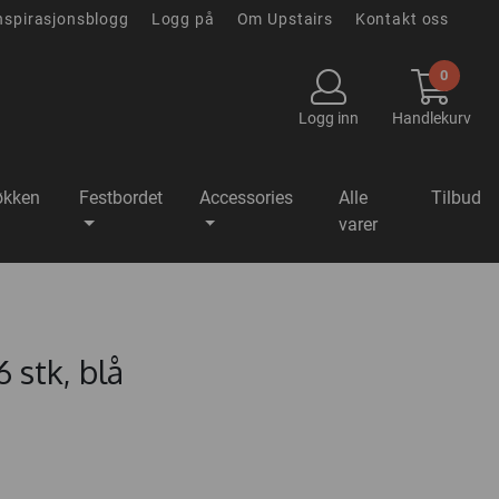
nspirasjonsblogg
Logg på
Om Upstairs
Kontakt oss
0
Logg inn
Handlekurv
økken
Festbordet
Accessories
Alle
Tilbud
varer
6 stk, blå