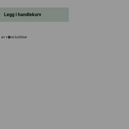
Legg i handlekurv
n av v�re butikker
0