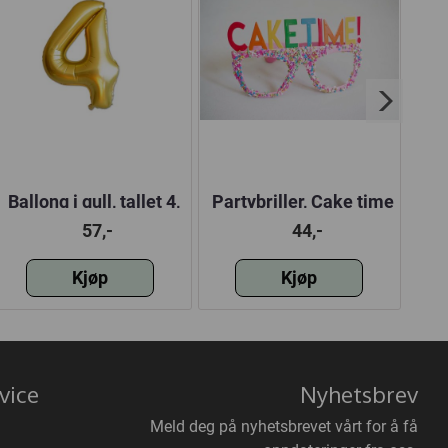
Ballong i gull, tallet 4,
Partybriller, Cake time
Par
100 cm
57,-
44,-
Kjøp
Kjøp
vice
Nyhetsbrev
Meld deg på nyhetsbrevet vårt for å få