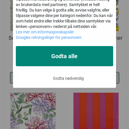
av brukerdata med partnere). Samtykket er helt
frivillig. Du kan velge å godta alle, avvise valgfrie, eller
tilpasse valgene dine per kategori nedenfor. Du kan når
som helst endre eller trekke tilbake dine samtykker via
lenken «personvern» nederst på nettsiden vår.
Les mer om informasjonskapsler
Servietter, Le Brienne
Servietter, Sitrusgrener
Googles retningslinjer for personvern
oliven, vanlig
på fliser, vanlig
37,-
37,-
Godta alle
Kjøp
Kjøp
Godta nødvendig