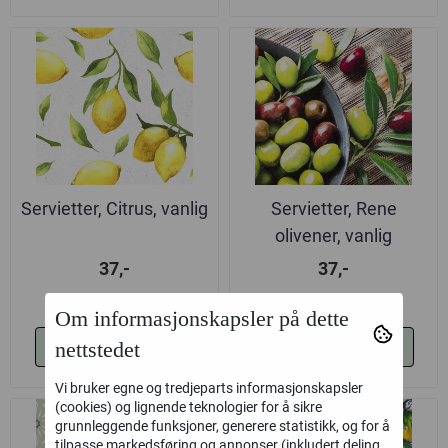
Servietter, Citrus, vanlig
Servietter, Rene
olivener, vanlig
37,-
37,-
Om informasjonskapsler på dette
Kjøp
Kjøp
nettstedet
Vi bruker egne og tredjeparts informasjonskapsler
(cookies) og lignende teknologier for å sikre
grunnleggende funksjoner, generere statistikk, og for å
tilpasse markedsføring og annonser (inkludert deling