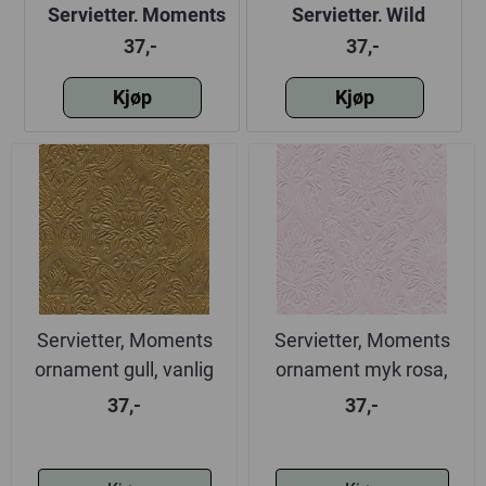
Servietter, Moments
Servietter, Wild
ornament gull, vanlig
palms, vanlig
37,-
37,-
Kjøp
Kjøp
Servietter, Moments
Servietter, Moments
ornament gull, vanlig
ornament myk rosa,
vanlig
37,-
37,-