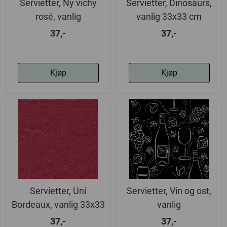
Servietter, Ny vichy
Servietter, Dinosaurs,
rosé, vanlig
vanlig 33x33 cm
37,-
37,-
Kjøp
Kjøp
Servietter, Uni
Servietter, Vin og ost,
Bordeaux, vanlig 33x33
vanlig
cm
37,-
37,-