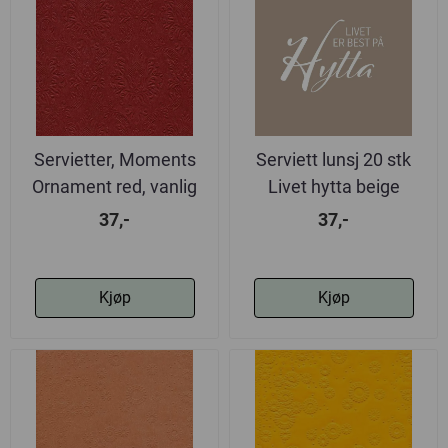
Servietter, Moments
Serviett lunsj 20 stk
Ornament red, vanlig
Livet hytta beige
33x33 cm
37,-
37,-
Kjøp
Kjøp