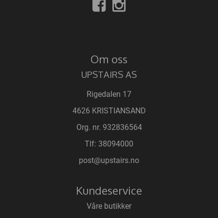
Om oss
UPSTAIRS AS
Rigedalen 17
4626 KRISTIANSAND
Org. nr. 932836564
Tlf:
38094000
post@upstairs.no
Kundeservice
Våre butikker