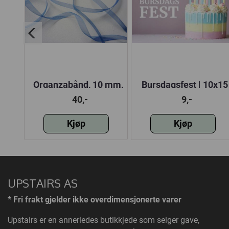
HIPP
Organzabånd, 10 mm,
Bursdagsfest | 10x15
gull
blå, 10 meter
cm
40,-
9,-
Kjøp
Kjøp
UPSTAIRS AS
* Fri frakt gjelder ikke overdimensjonerte varer
Upstairs
er en annerledes butikkjede som selger gave,