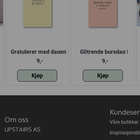
Gratulerer med dagen
Glitrende bursdag |
| 10x15 cm
10x15 cm
9,-
9,-
Kjøp
Kjøp
Kundeser
Om oss
Våre butikker
UPSTAIRS AS
Inspirasjonsb