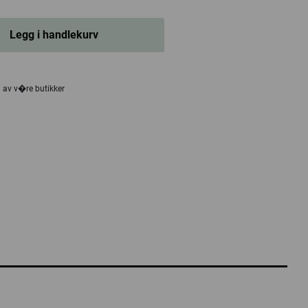
Legg i handlekurv
n av v�re butikker
0