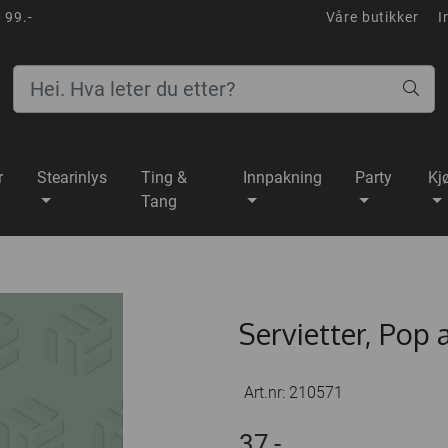
 99.-
Våre butikker
I
r
Stearinlys
Ting &
Innpakning
Party
Kj
Tang
Servietter, Pop a
Art.nr:
210571
37,-