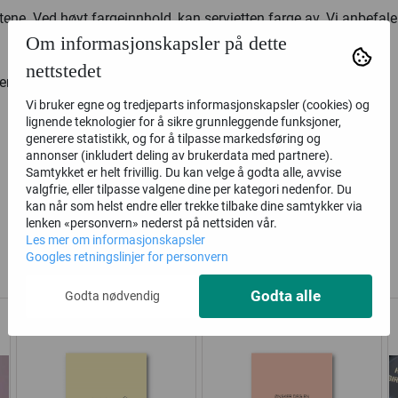
tene. Ved høyt fargeinnhold, kan servietten farge av. Vi anbefale
Om informasjonskapsler på dette
nettstedet
vitter er slik:
Vi bruker egne og tredjeparts informasjonskapsler (cookies) og
lignende teknologier for å sikre grunnleggende funksjoner,
generere statistikk, og for å tilpasse markedsføring og
annonser (inkludert deling av brukerdata med partnere).
Samtykket er helt frivillig. Du kan velge å godta alle, avvise
valgfrie, eller tilpasse valgene dine per kategori nedenfor. Du
kan når som helst endre eller trekke tilbake dine samtykker via
lenken «personvern» nederst på nettsiden vår.
Les mer om informasjonskapsler
Alternative produkter
Googles retningslinjer for personvern
Godta alle
Godta nødvendig