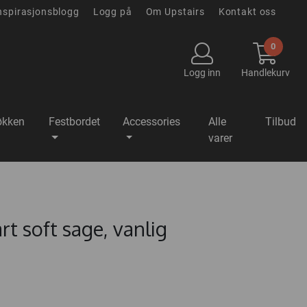
nspirasjonsblogg
Logg på
Om Upstairs
Kontakt oss
0
Logg inn
Handlekurv
økken
Festbordet
Accessories
Alle
Tilbud
varer
rt soft sage, vanlig