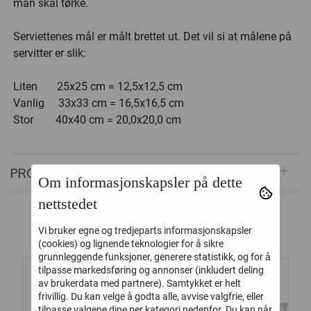
man skal tørke.
Serviettenes mål er målt brettet ut. Det vil si at målene på
servitter er slik:
Liten 25x25 cm = 12,5x12,5 cm
Vanlig 33x33 cm = 16,5x16,5 cm
Stor 40x40 cm = 20,0x20,0 cm
PRODUKTOMTALER
Om informasjonskapsler på dette
nettstedet
Alternative produkter
Vi bruker egne og tredjeparts informasjonskapsler
(cookies) og lignende teknologier for å sikre
grunnleggende funksjoner, generere statistikk, og for å
tilpasse markedsføring og annonser (inkludert deling
av brukerdata med partnere). Samtykket er helt
frivillig. Du kan velge å godta alle, avvise valgfrie, eller
tilpasse valgene dine per kategori nedenfor. Du kan når