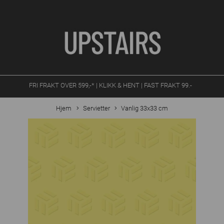
FRI FRAKT OVER 599,-* | KLIKK & HENT | FAST FRAKT 99.-
Hjem
Servietter
Vanlig 33x33 cm