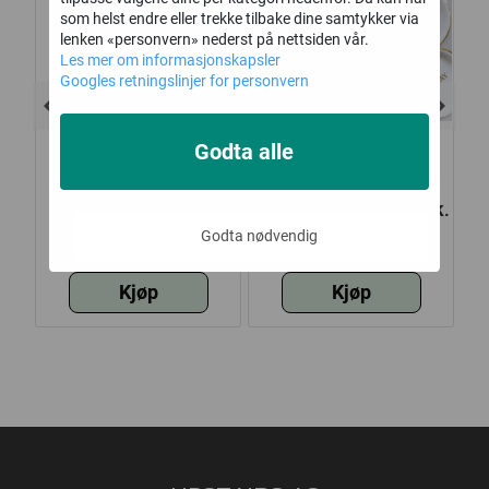
som helst endre eller trekke tilbake dine samtykker via
lenken «personvern» nederst på nettsiden vår.
Les mer om informasjonskapsler
Googles retningslinjer for personvern
Godta alle
,
Strålende og
Papptallerkner, 6 stk,
P
A,
fantastisk dag |
Godta nødvendig
hvit
9,-
27,-
10x15 cm
Kjøp
Kjøp