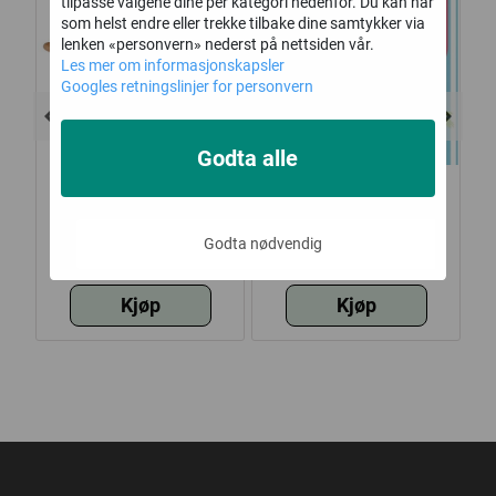
tilpasse valgene dine per kategori nedenfor. Du kan når
som helst endre eller trekke tilbake dine samtykker via
lenken «personvern» nederst på nettsiden vår.
Les mer om informasjonskapsler
Googles retningslinjer for personvern
Godta alle
and
Kjevle gummitre FSC
Servietter, Ciao
Godta nødvendig
Bella, vanlig
77,-
37,-
Kjøp
Kjøp