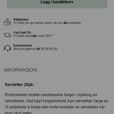
Legg i handlekurv
Klikk&Hent
Fri frakt om du henter varen i en av v�re butikker
Fast frakt 99.-
Fri frakt ved kj�p over 599.-*
Kundeservice
Ring oss gjerne p� 38 09 40 00
INFORMASJON
Servietter 20pk.
Produsenten bruker vannbaserte farger i trykking av
serviettene. Ved høyt fargeinnhold, kan servietten farge av.
Vi anbefaler å bruke den hvite innsiden av servietten når
man skal tørke.