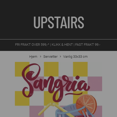
FRI FRAKT OVER 599,-* | KLIKK & HENT | FAST FRAKT 99.-
Hjem
Servietter
Vanlig 33x33 cm