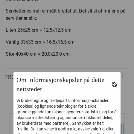
Serviettenes mål er målt brettet ut. Det vil si at målene på
servitter er slik:
Liten 25x25 cm = 12,5x12,5 cm
Vanlig 33x33 cm = 16,5x16,5 cm
Stor 40x40 cm = 20,0x20,0 cm
PRODUKTOMTALER
Om informasjonskapsler på dette
nettstedet
Alternative produkter
Vi bruker egne og tredjeparts informasjonskapsler
(cookies) og lignende teknologier for å sikre
grunnleggende funksjoner, generere statistikk, og for å
tilpasse markedsføring og annonser (inkludert deling
av brukerdata med partnere). Samtykket er helt
frivillig. Du kan velge å godta alle, avvise valgfrie, eller