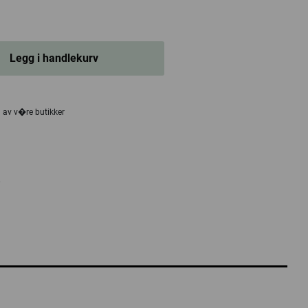
Legg i handlekurv
n av v�re butikker
0