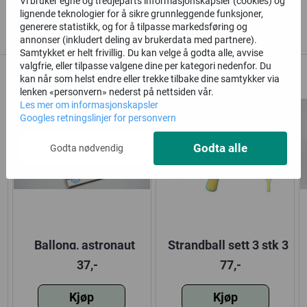
Vi bruker egne og tredjeparts informasjonskapsler (cookies) og
lignende teknologier for å sikre grunnleggende funksjoner,
Alternative produkter
generere statistikk, og for å tilpasse markedsføring og
annonser (inkludert deling av brukerdata med partnere).
Samtykket er helt frivillig. Du kan velge å godta alle, avvise
valgfrie, eller tilpasse valgene dine per kategori nedenfor. Du
kan når som helst endre eller trekke tilbake dine samtykker via
lenken «personvern» nederst på nettsiden vår.
Les mer om informasjonskapsler
Googles retningslinjer for personvern
Godta alle
Godta nødvendig
Ballong, astronaut
Strandball sett 3 stk 3
varianter
37,-
77,-
Kjøp
Kjøp