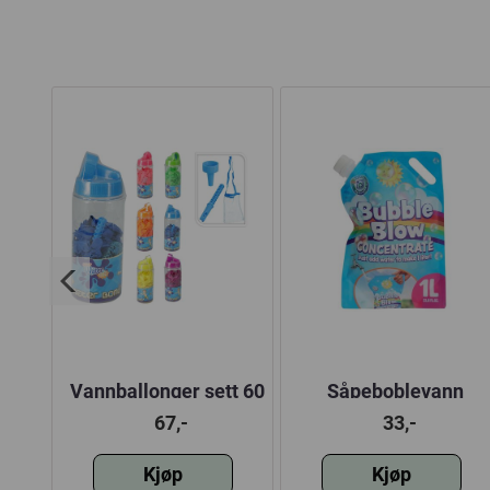
m
Vannballonger sett 60
Såpeboblevann
stk
67,-
33,-
Kjøp
Kjøp