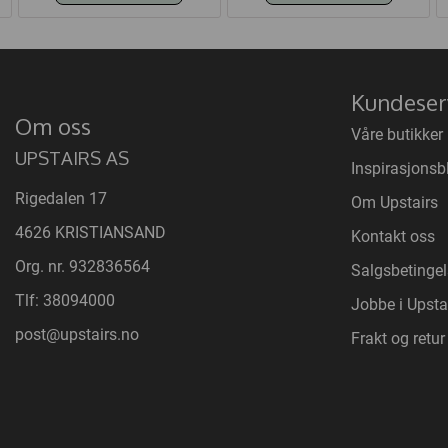
Kundeser
Om oss
Våre butikker
UPSTAIRS AS
Inspirasjonsb
Rigedalen 17
Om Upstairs
4626 KRISTIANSAND
Kontakt oss
Org. nr. 932836564
Salgsbetingel
Tlf:
38094000
Jobbe i Upsta
post@upstairs.no
Frakt og retur