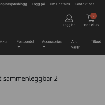
nspirasjonsblogg
Logg på
Om Upstairs
Kontakt oss
0
Logg inn
Handlekurv
økken
Festbordet
Accessories
Alle
Tilbud
varer
tt sammenleggbar 2