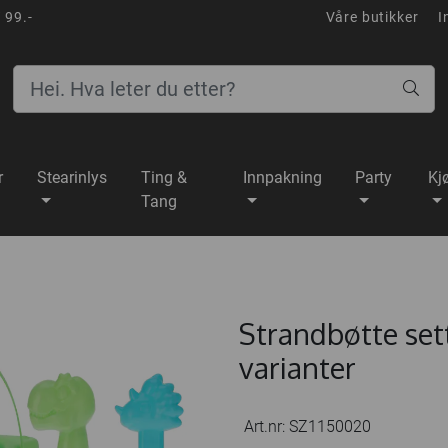
 99.-
Våre butikker
I
r
Stearinlys
Ting &
Innpakning
Party
Kj
Tang
Strandbøtte se
varianter
Art.nr:
SZ1150020