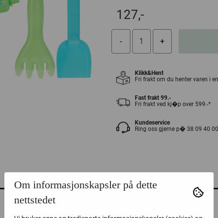
127,-
Klikk&Hent
Fri frakt om du henter varen i e
Fast frakt 99.-
Fri frakt ved kj�p over 599.-*
Kundeservice
Ring oss gjerne p� 38 09 40 0
Om informasjonskapsler på dette
nettstedet