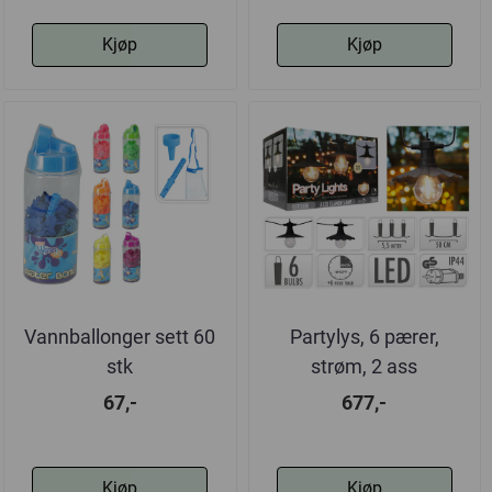
Kjøp
Kjøp
Vannballonger sett 60
Partylys, 6 pærer,
stk
strøm, 2 ass
67,-
677,-
Kjøp
Kjøp