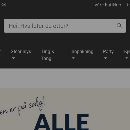
 99.-
Våre butikker
I
r
Stearinlys
Ting &
Innpakning
Party
Kj
Tang