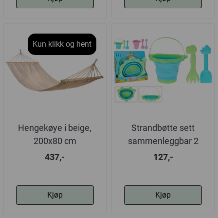
Kun klikk og hent
Hengekøye i beige,
Strandbøtte sett
200x80 cm
sammenleggbar 2
varianter
437,-
127,-
Kjøp
Kjøp