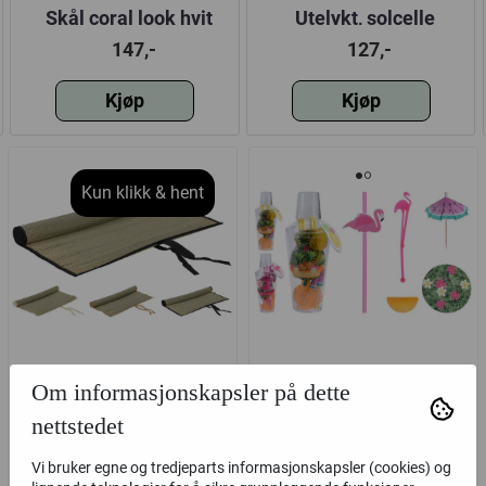
Skål coral look hvit
Utelykt, solcelle
147,-
127,-
Kjøp
Kjøp
Kun klikk & hent
Strandmatte 60x180cm
Cocktail shaker
Om informasjonskapsler på dette
9,5x25cm m. dekor,
nettstedet
tropisk tema
77,-
147,-
Vi bruker egne og tredjeparts informasjonskapsler (cookies) og