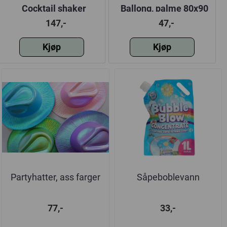
Cocktail shaker
Ballong, palme 80x90
9,5x25cm m. dekor,
cm
147,-
47,-
tropisk tema
Kjøp
Kjøp
Partyhatter, ass farger
Såpeboblevann
77,-
33,-