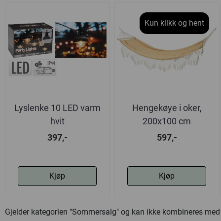
Kun klikk og hent
Lyslenke 10 LED varm
Hengekøye i oker,
hvit
200x100 cm
397,-
597,-
Kjøp
Kjøp
Gjelder kategorien "Sommersalg" og kan ikke kombineres med 