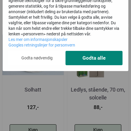
lignende teknologier for å sikre grunnleggende funksjoner,
generere statistikk, og for å tilpasse markedsføring og
Kjøp
Kjøp
annonser (inkludert deling av brukerdata med partnere).
Samtykket er helt frivillig. Du kan velge å godta alle, avvise
valgfrie, eller tilpasse valgene dine per kategori nedenfor. Du
kan når som helst endre eller trekke tilbake dine samtykker via
lenken «personvern» nederst på nettsiden vår.
Les mer om informasjonskapsler
Googles retningslinjer for personvern
Godta alle
Godta nødvendig
Solhatt
Ledlys, stående, 70 cm,
solcelle
127,-
88,-
Kjøp
Kjøp