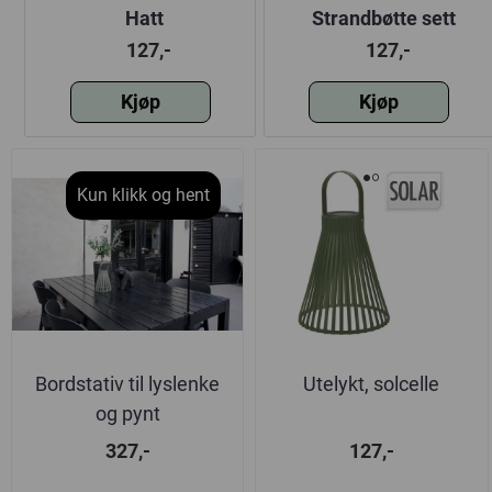
r
Hatt
Strandbøtte sett
sammenleggbar 2
127,-
127,-
varianter
Kjøp
Kjøp
Kun klikk og hent
Bordstativ til lyslenke
Utelykt, solcelle
og pynt
327,-
127,-