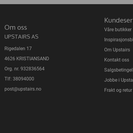
Kundeser
Om oss
Våre butikker
UPSTAIRS AS
Inspirasjonsb
Rigedalen 17
Om Upstairs
4626 KRISTIANSAND
Kontakt oss
Org. nr. 932836564
Salgsbetingel
Tlf:
38094000
Jobbe i Upsta
post@upstairs.no
Frakt og retur