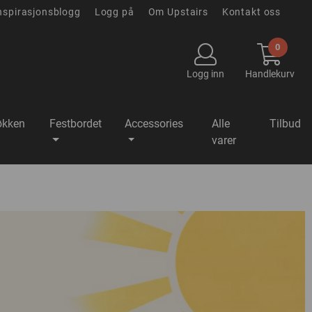
nspirasjonsblogg
Logg på
Om Upstairs
Kontakt oss
0
Logg inn
Handlekurv
økken
Festbordet
Accessories
Alle
Tilbud
varer