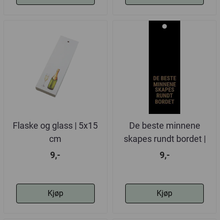
Flaske og glass | 5x15
De beste minnene
cm
skapes rundt bordet |
5x15 cm | ...
9,-
9,-
Kjøp
Kjøp