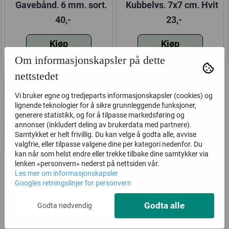
Gavebånd, 6 mm, sort,
Kubbelys, 7x7 cm, Hvit
10 meter
40,-
23,-
Kjøp
Kjøp
Om informasjonskapsler på dette
nettstedet
Vi bruker egne og tredjeparts informasjonskapsler (cookies) og
lignende teknologier for å sikre grunnleggende funksjoner,
generere statistikk, og for å tilpasse markedsføring og
annonser (inkludert deling av brukerdata med partnere).
Samtykket er helt frivillig. Du kan velge å godta alle, avvise
valgfrie, eller tilpasse valgene dine per kategori nedenfor. Du
kan når som helst endre eller trekke tilbake dine samtykker via
lenken «personvern» nederst på nettsiden vår.
Les mer om informasjonskapsler
Treklype 10 stk, sort
Kubbelys, 7x18 cm, Sort
Googles retningslinjer for personvern
Godta alle
27,-
57,-
Godta nødvendig