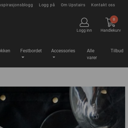
nspirasjonsblogg
Logg på
Om Upstairs
Kontakt oss
0
Logg inn
Handlekurv
økken
Festbordet
Accessories
Alle
Tilbud
varer