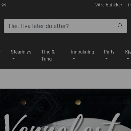
 99.-
Våre butikker
I
r
Stearinlys
Ting &
Innpakning
Party
Kj
Tang