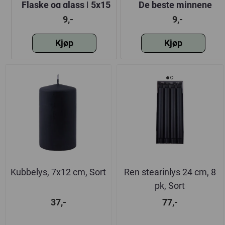
it
Flaske og glass | 5x15
De beste minnene
cm
skapes rundt bordet |
9,-
9,-
5x15 cm | Gullskrift | H
Kjøp
Kjøp
Kubbelys, 7x12 cm, Sort
Ren stearinlys 24 cm, 8
pk, Sort
37,-
77,-